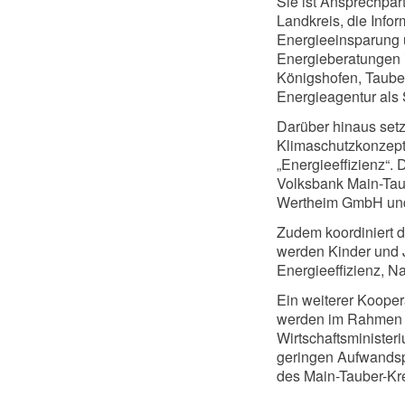
Sie ist Ansprechpar
Landkreis, die Inf
Energieeinsparung u
Energieberatungen 
Königshofen, Taube
Energieagentur als 
Darüber hinaus setz
Klimaschutzkonzepts
„Energieeffizienz“.
Volksbank Main-Tau
Wertheim GmbH und
Zudem koordiniert d
werden Kinder und 
Energieeffizienz, N
Ein weiterer Kooper
werden im Rahmen de
Wirtschaftsminister
geringen Aufwandspa
des Main-Tauber-Kr