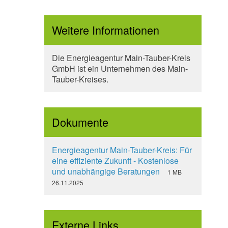
Weitere Informationen
Die Energieagentur Main-Tauber-Kreis
GmbH ist ein Unternehmen des Main-
Tauber-Kreises.
Dokumente
Energieagentur Main-Tauber-Kreis: Für
eine effiziente Zukunft - Kostenlose
und unabhängige Beratungen
1 MB
26.11.2025
Externe Links