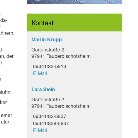
e
uda-
Kontakt
e
artnern.
Martin Krupp
Gartenstraße 2
d
97941 Tauberbischofsheim
n, der
e
09341/82-5813
E-Mail
r
Lara Stein
führt.
Gartenstraße 2
Hier
97941 Tauberbischofsheim
 einer
09341/82-5837
rater
09341/828-5837
E-Mail