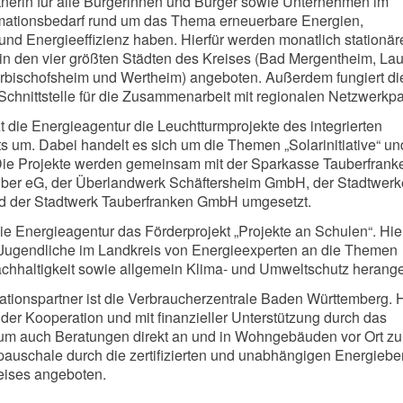
tnerin für alle Bürgerinnen und Bürger sowie Unternehmen im
ormationsbedarf rund um das Thema erneuerbare Energien,
nd Energieeffizienz haben. Hierfür werden monatlich stationär
in den vier größten Städten des Kreises (Bad Mergentheim, La
rbischofsheim und Wertheim) angeboten. Außerdem fungiert di
Schnittstelle für die Zusammenarbeit mit regionalen Netzwerkp
t die Energieagentur die Leuchtturmprojekte des integrierten
 um. Dabei handelt es sich um die Themen „Solarinitiative“ un
 Die Projekte werden gemeinsam mit der Sparkasse Tauberfranke
ber eG, der Überlandwerk Schäftersheim GmbH, der Stadtwerk
 der Stadtwerk Tauberfranken GmbH umgesetzt.
ie Energieagentur das Förderprojekt „Projekte an Schulen“. Hie
Jugendliche im Landkreis von Energieexperten an die Themen
achhaltigkeit sowie allgemein Klima- und Umweltschutz herange
ationspartner ist die Verbraucherzentrale Baden Württemberg. 
r Kooperation und mit finanzieller Unterstützung durch das
ium auch Beratungen direkt an und in Wohngebäuden vor Ort zu
uschale durch die zertifizierten und unabhängigen Energiebe
eises angeboten.