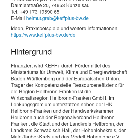
Daimlerstraße 20, 74653 Künzelsau
Tel. +49 173 19590 65
E-Mail
helmut.greb@keffplus-bw.de
Ideen, Praxisbeispiele und weitere Informationen:
https://www.keffplus-bw.de/de
Hintergrund
Finanziert wird KEFF+ durch Fördermittel des
Ministeriums für Umwelt, Klima und Energiewirtschaft
Baden-Württemberg und der Europäischen Union.
Träger der Kompetenzstelle Ressourceneffizienz für
die Region Heilbronn-Franken ist die
Wirtschaftsregion Heilbronn-Franken GmbH. Im
Lenkungsgremium unterstützen neben der IHK
Heilbronn-Franken und der Handwerkskammer
Heilbronn auch der Regionalverband Heilbronn-
Franken, die Stadt und der Landkreis Heilbronn, der
Landkreis Schwäbisch Hall, der Hohenlohekreis, der
Main-Tauber-Kreis und das Modell Hohenlohe e.V.