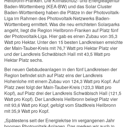
Heilbronn-Franken. Die Klimaschutz- und Energieagentur
Baden-Württemberg (KEA-BW) und das Solar Cluster
Baden-Württemberg haben die Plätze in der Photovoltaik-
Liga im Rahmen des Photovoltaik-Netzwerks Baden-
Württemberg ermittelt. Was die neu errichteten Solarparks
angeht, liegt die Region Heilbronn-Franken auf Platz fünf
der Photovoltaik-Liga. Hier gab es einen Zubau von 35,3
Watt pro Hektar. Unter den 15 besten Landkreisen erreichte
der Main-Tauber-Kreis mit 76,7 Watt pro Hektar Platz vier
und der Landkreis Schwäbisch Hall mit 43,5 Watt pro
Hektar Platz sechs.
Bei neuen Gebäudeanlagen in den fünf Landkreisen der
Region befindet sich auf Platz eins der Landkreis
Hohenlohe mit einem Zubau von 124,3 Watt pro Kopf. Auf
Platz zwei folgt der Main-Tauber-Kreis (123,3 Watt pro
Kopf), auf Platz drei der Landkreis Schwäbisch Hall (121,5
Watt pro Kopf). Der Landkreis Heilbronn belegt Platz vier
mit 93,6 Watt pro Kopf, gefolgt vom Stadtkreis Heilbronn
mit 35,9 Watt pro Kopf.
„Spätestens seit der Energiekrise im vergangenen Jahr
boomen Photovoltaik-Anlagen. Das merken wir auch in