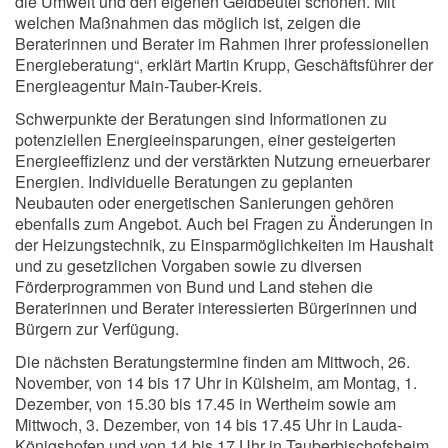
die Umwelt und den eigenen Geldbeutel schonen. Mit
welchen Maßnahmen das möglich ist, zeigen die
Beraterinnen und Berater im Rahmen ihrer professionellen
Energieberatung“, erklärt Martin Krupp, Geschäftsführer der
Energieagentur Main-Tauber-Kreis.
Schwerpunkte der Beratungen sind Informationen zu
potenziellen Energieeinsparungen, einer gesteigerten
Energieeffizienz und der verstärkten Nutzung erneuerbarer
Energien. Individuelle Beratungen zu geplanten
Neubauten oder energetischen Sanierungen gehören
ebenfalls zum Angebot. Auch bei Fragen zu Änderungen in
der Heizungstechnik, zu Einsparmöglichkeiten im Haushalt
und zu gesetzlichen Vorgaben sowie zu diversen
Förderprogrammen von Bund und Land stehen die
Beraterinnen und Berater interessierten Bürgerinnen und
Bürgern zur Verfügung.
Die nächsten Beratungstermine finden am Mittwoch, 26.
November, von 14 bis 17 Uhr in Külsheim, am Montag, 1.
Dezember, von 15.30 bis 17.45 in Wertheim sowie am
Mittwoch, 3. Dezember, von 14 bis 17.45 Uhr in Lauda-
Königshofen und von 14 bis 17 Uhr in Tauberbischofsheim