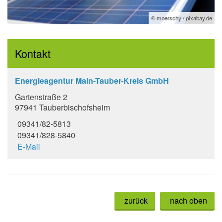
© moerschy / pixabay.de
Kontakt
Energieagentur Main-Tauber-Kreis GmbH
Gartenstraße 2
97941 Tauberbischofsheim
09341/82-5813
09341/828-5840
E-Mail
zurück
nach oben