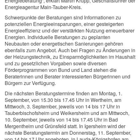
Energieberatung“, erklärt Martin Krupp, Geschäftsführer der
Energieagentur Main-Tauber-Kreis.
Schwerpunkte der Beratungen sind Informationen zu
potenziellen Energieeinsparungen, einer gesteigerten
Energieeffizienz und der verstärkten Nutzung erneuerbarer
Energien. Individuelle Beratungen zu geplanten
Neubauten oder energetischen Sanierungen gehören
ebenfalls zum Angebot. Auch bei Fragen zu Änderungen in
der Heizungstechnik, zu Einsparmöglichkeiten im Haushalt
und zu gesetzlichen Vorgaben sowie diversen
Förderprogrammen von Bund und Land stehen die
Beraterinnen und Berater interessierten Bürgerinnen und
Bürgern zur Verfügung.
Die nächsten Beratungstermine finden am Montag, 1.
September, von 15.30 bis 17.45 Uhr in Wertheim, am
Mittwoch, 3. September, jeweils von 14 bis 17 Uhr in
Tauberbischofsheim und Weikersheim und am Mittwoch,
10. September, jeweils von 14 bis 17.45 Uhr in Bad
Mergentheim und Grünsfeld statt. In Igersheim wird der
nächste Beratungstermin am Donnerstag, 11. September,
von 14 bis 17 Uhr angeboten, in Lauda-Königshofen am