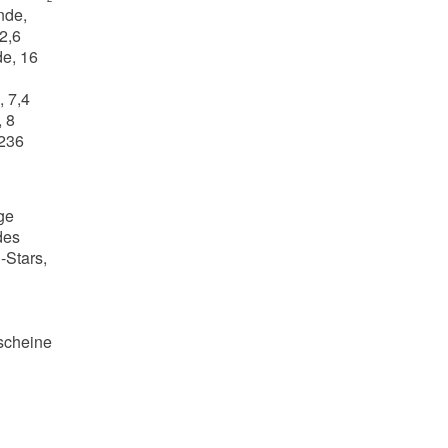
nde,
2,6
de, 16
1
, 7,4
, 8
 236
ge
des
-Stars,
scheine