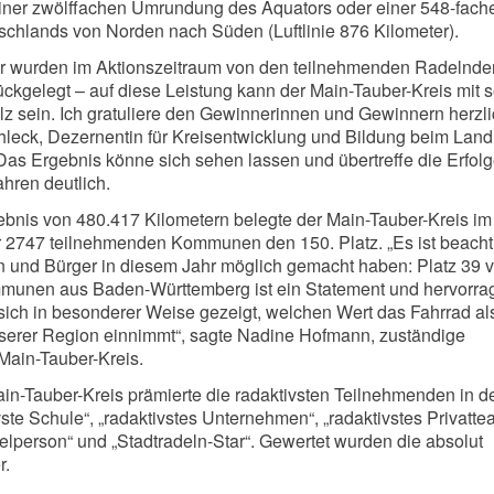
einer zwölffachen Umrundung des Äquators oder einer 548-fach
chlands von Norden nach Süden (Luftlinie 876 Kilometer).
r wurden im Aktionszeitraum von den teilnehmenden Radelnde
rückgelegt – auf diese Leistung kann der Main-Tauber-Kreis mit 
 sein. Ich gratuliere den Gewinnerinnen und Gewinnern herzli
leck, Dezernentin für Kreisentwicklung und Bildung beim Land
Das Ergebnis könne sich sehen lassen und übertreffe die Erfol
hren deutlich.
bnis von 480.417 Kilometern belegte der Main-Tauber-Kreis im
 2747 teilnehmenden Kommunen den 150. Platz. „Es ist beachtl
n und Bürger in diesem Jahr möglich gemacht haben: Platz 39 
unen aus Baden-Württemberg ist ein Statement und hervorr
sich in besonderer Weise gezeigt, welchen Wert das Fahrrad al
nserer Region einnimmt“, sagte Nadine Hofmann, zuständige
Main-Tauber-Kreis.
n-Tauber-Kreis prämierte die radaktivsten Teilnehmenden in d
ste Schule“, „radaktivstes Unternehmen“, „radaktivstes Privatte
zelperson“ und „Stadtradeln-Star“. Gewertet wurden die absolut
r.