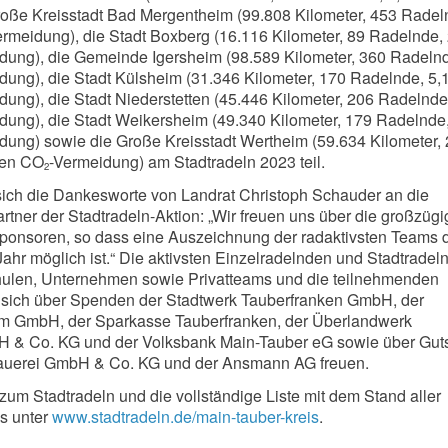
roße Kreisstadt Bad Mergentheim (99.808 Kilometer, 453 Radel
ermeidung), die Stadt Boxberg (16.116 Kilometer, 89 Radelnde, 
dung), die Gemeinde Igersheim (98.589 Kilometer, 360 Radeln
dung), die Stadt Külsheim (31.346 Kilometer, 170 Radelnde, 5,
dung), die Stadt Niederstetten (45.446 Kilometer, 206 Radelnde
dung), die Stadt Weikersheim (49.340 Kilometer, 179 Radelnde
dung) sowie die Große Kreisstadt Wertheim (59.634 Kilometer,
nen CO
-Vermeidung) am Stadtradeln 2023 teil.
2
 sich die Dankesworte von Landrat Christoph Schauder an die
rtner der Stadtradeln-Aktion: „Wir freuen uns über die großzügi
Sponsoren, so dass eine Auszeichnung der radaktivsten Teams 
ahr möglich ist.“ Die aktivsten Einzelradelnden und Stadtradeln
chulen, Unternehmen sowie Privatteams und die teilnehmenden
ich über Spenden der Stadtwerk Tauberfranken GmbH, der
m GmbH, der Sparkasse Tauberfranken, der Überlandwerk
 & Co. KG und der Volksbank Main-Tauber eG sowie über Gut
rauerei GmbH & Co. KG und der Ansmann AG freuen.
zum Stadtradeln und die vollständige Liste mit dem Stand aller
es unter
www.stadtradeln.de/main-tauber-kreis
.