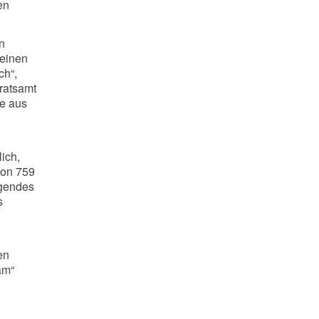
en
n
seinen
ch“,
ratsamt
ge aus
ich,
von 759
agendes
s
en
am“