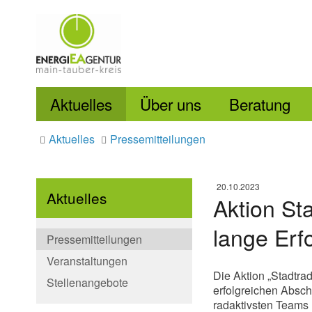
Aktuelles
Über uns
Beratung
Aktuelles
Pressemitteilungen
20.10.2023
Aktuelles
Aktion St
lange Erf
Pressemitteilungen
Veranstaltungen
Die Aktion „Stadtra
Stellenangebote
erfolgreichen Absch
radaktivsten Teams