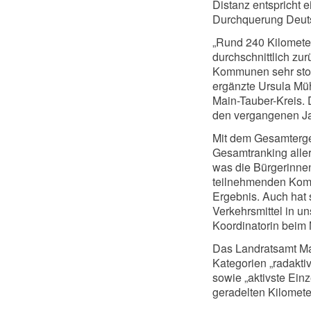
Distanz entspricht 
Durchquerung Deuts
„Rund 240 Kilomete
durchschnittlich zu
Kommunen sehr stolz
ergänzte Ursula Müh
Main-Tauber-Kreis. 
den vergangenen Ja
Mit dem Gesamterge
Gesamtranking aller
was die Bürgerinne
teilnehmenden Komm
Ergebnis. Auch hat 
Verkehrsmittel in u
Koordinatorin beim 
Das Landratsamt Mai
Kategorien „radaktiv
sowie „aktivste Ein
geradelten Kilomete