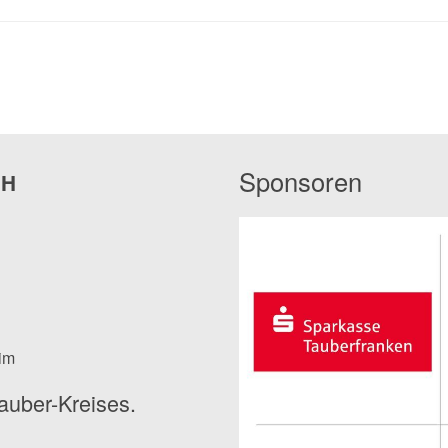
Sponsoren
bH
eim
auber-Kreises.