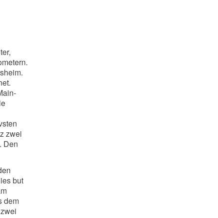
er,
ometern.
rsheim.
et.
Main-
ie
vsten
tz zwei
n. Den
den
ies but
am
us dem
 zwei