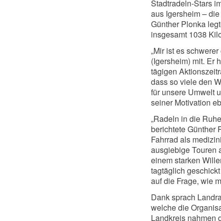
Stadtradeln-Stars i
aus Igersheim – die
Günther Plonka legt
insgesamt 1038 Kil
„Mir ist es schwerer 
(Igersheim) mit. Er
tägigen Aktionszeit
dass so viele den W
für unsere Umwelt u
seiner Motivation e
„Radeln in die Ruhe 
berichtete Günther 
Fahrrad als medizin
ausgiebige Touren a
einem starken Willen
tagtäglich geschick
auf die Frage, wie 
Dank sprach Landra
welche die Organis
Landkreis nahmen d