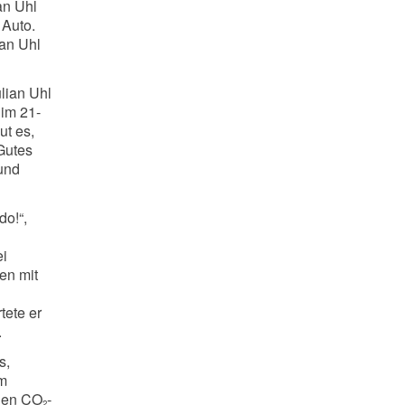
an Uhl
 Auto.
ian Uhl
ulian Uhl
 im 21-
ut es,
Gutes
rund
do!“,
ei
en mit
tete er
.
s,
em
nnen CO
-
2