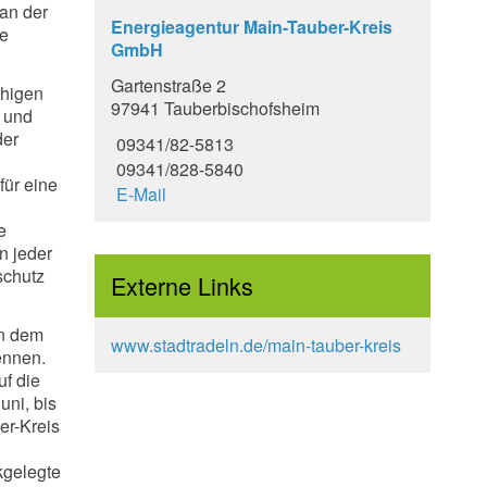
an der
Energieagentur Main-Tauber-Kreis
ve
GmbH
Gartenstraße 2
chigen
97941 Tauberbischofsheim
 und
der
09341/82-5813
09341/828-5840
für eine
E-Mail
e
n jeder
schutz
Externe Links
on dem
www.stadtradeln.de/main-tauber-kreis
ennen.
uf die
uni, bis
er-Kreis
kgelegte