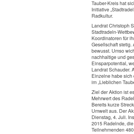
Tauber-Kreis hat s
Initiative „Stadtrade
Radkultur.
Landrat Christoph 
Stadtradeln-Wettbe
Koordinatoren für i
Gesellschaft stetig
bewusst. Umso wicht
nachhaltige und ges
Einsparpotential, w
Landrat Schauder. A
Einzelne habe sich
im „Lieblichen Taube
Ziel der Aktion ist
Mehrwert des Radeln
Bereits kurze Strec
Umwelt aus. Der Akt
Dienstag, 4. Juli. I
2015 Radelnde, die 
Teilnehmenden 480.