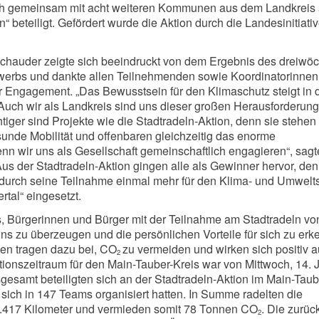
ich gemeinsam mit acht weiteren Kommunen aus dem Landkreis 
ln“ beteiligt. Gefördert wurde die Aktion durch die Landesinitiati
Schauder zeigte sich beeindruckt von dem Ergebnis des dreiwö
werbs und dankte allen Teilnehmenden sowie Koordinatorinnen
hr Engagement. „Das Bewusstsein für den Klimaschutz steigt in 
. Auch wir als Landkreis sind uns dieser großen Herausforderung
iger sind Projekte wie die Stadtradeln-Aktion, denn sie stehen 
unde Mobilität und offenbaren gleichzeitig das enorme
enn wir uns als Gesellschaft gemeinschaftlich engagieren“, sagt
us der Stadtradeln-Aktion gingen alle als Gewinner hervor, den
 durch seine Teilnahme einmal mehr für den Klima- und Umwelt
rtal“ eingesetzt.
 es, Bürgerinnen und Bürger mit der Teilnahme am Stadtradeln v
s zu überzeugen und die persönlichen Vorteile für sich zu erk
ken tragen dazu bei, CO
zu vermeiden und wirken sich positiv a
2
ionszeitraum für den Main-Tauber-Kreis war von Mittwoch, 14. J
nsgesamt beteiligten sich an der Stadtradeln-Aktion im Main-Taub
sich in 147 Teams organisiert hatten. In Summe radelten die
417 Kilometer und vermieden somit 78 Tonnen CO
. Die zurüc
2