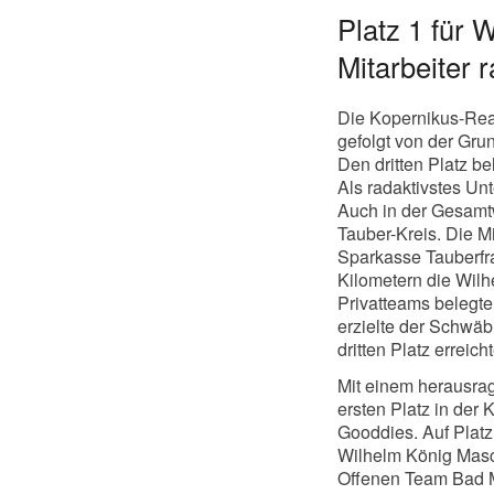
Platz 1 für 
Mitarbeiter 
Die Kopernikus-Real
gefolgt von der Gru
Den dritten Platz b
Als radaktivstes Un
Auch in der Gesamtw
Tauber-Kreis. Die Mi
Sparkasse Tauberfra
Kilometern die Wil
Privatteams belegte
erzielte der Schwäb
dritten Platz errei
Mit einem herausra
ersten Platz in der 
Gooddies. Auf Plat
Wilhelm König Masc
Offenen Team Bad M