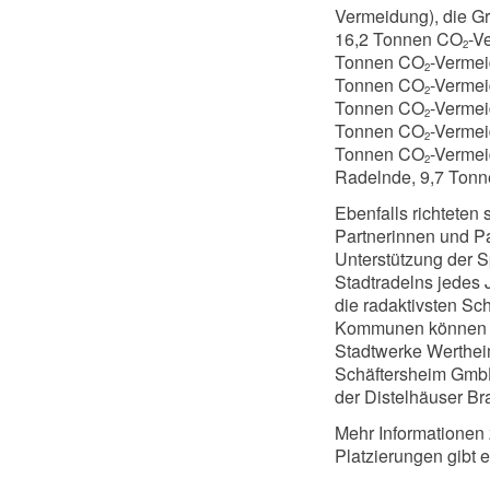
Vermeidung), die G
16,2 Tonnen CO
-V
2
Tonnen CO
-Vermei
2
Tonnen CO
-Vermei
2
Tonnen CO
-Vermei
2
Tonnen CO
-Vermei
2
Tonnen CO
-Vermei
2
Radelnde, 9,7 Ton
Ebenfalls richteten
Partnerinnen und Pa
Unterstützung der 
Stadtradelns jedes J
die radaktivsten S
Kommunen können s
Stadtwerke Werthei
Schäftersheim GmbH
der Distelhäuser B
Mehr Informationen 
Platzierungen gibt 