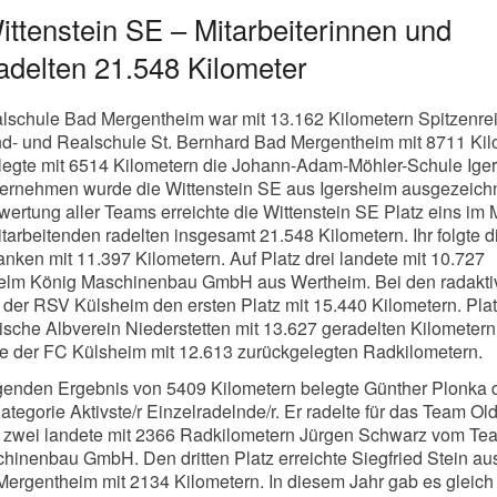
Wittenstein SE – Mitarbeiterinnen und
radelten 21.548 Kilometer
schule Bad Mergentheim war mit 13.162 Kilometern Spitzenreit
nd- und Realschule St. Bernhard Bad Mergentheim mit 8711 Kil
elegte mit 6514 Kilometern die Johann-Adam-Möhler-Schule Ige
ternehmen wurde die Wittenstein SE aus Igersheim ausgezeichn
ertung aller Teams erreichte die Wittenstein SE Platz eins im 
tarbeitenden radelten insgesamt 21.548 Kilometern. Ihr folgte d
nken mit 11.397 Kilometern. Auf Platz drei landete mit 10.727
helm König Maschinenbau GmbH aus Wertheim. Bei den radakti
 der RSV Külsheim den ersten Platz mit 15.440 Kilometern. Pla
ische Albverein Niederstetten mit 13.627 geradelten Kilometer
chte der FC Külsheim mit 12.613 zurückgelegten Radkilometern.
genden Ergebnis von 5409 Kilometern belegte Günther Plonka 
Kategorie Aktivste/r Einzelradelnde/r. Er radelte für das Team Old
z zwei landete mit 2366 Radkilometern Jürgen Schwarz vom Te
hinenbau GmbH. Den dritten Platz erreichte Siegfried Stein a
ergentheim mit 2134 Kilometern. In diesem Jahr gab es gleich