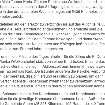
m Main-Tauber-Kreis: Günther Plonka aus Weikersheim und Juli
 beiden verzichteten in den 21 Tagen gänzlich auf das jeweilige
e in den drei autofreien Wochen insgesamt 5409 Kilometer, Jul
ometer zurück.
gefallen auf den Traktor zu verzichten als auf das Auto“, teilte J
 habe die Herausforderung angenommen und erreichte sein Ziel,
raum die 1000-Kilometer-Marke zu knacken. „Mich persönlich fre
eg auf die Arbeit mit dem Fahrrad bewältigen und damit etwas 
nd sich selbst tun.“ Kolleginnen und Kollegen ließen sich aufg
benfalls zum Fahrrad fahren begeistern.
und in die Frische des Tages hinein – für die Sinne ein El Dora
Plonka (Weikersheim) stolz von seinen Eindrücken. Er sehe das
isches Gerät und stieg im Aktionszeitraum immer für jeweils zw
m Tag auf das Rad. „Da ist unter anderem die Psyche, verbund
, der bereit ist, diszipliniert und realistisch zu planen, um dann
t verschiedenste Forderungen miteinander zu vernetzen“, antwor
man einige tausend Kilometer in drei Wochen absolvieren könne
t Schauder zudem den Koordinatorinnen und Koordinatoren au
ation für die jeweilige Kommune übernommen hatten. Außer d
ie Gemeinde Ahorn (25.835 Kilometer, 108 Radelnde, 4,2 To