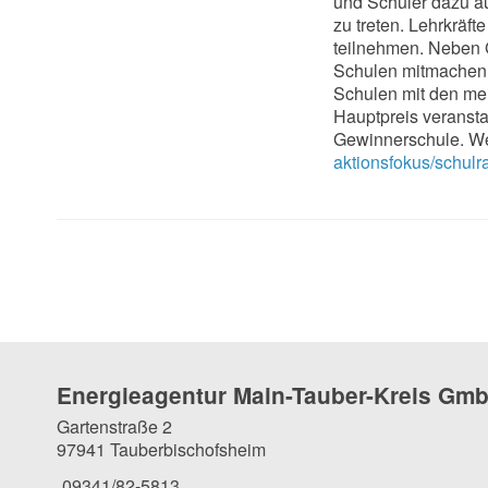
und Schüler dazu au
zu treten. Lehrkräf
teilnehmen. Neben 
Schulen mitmachen.
Schulen mit den mei
Hauptpreis veransta
Gewinnerschule. Wei
aktionsfokus/schulr
Energieagentur Main-Tauber-Kreis Gm
Gartenstraße 2
97941 Tauberbischofsheim
09341/82-5813