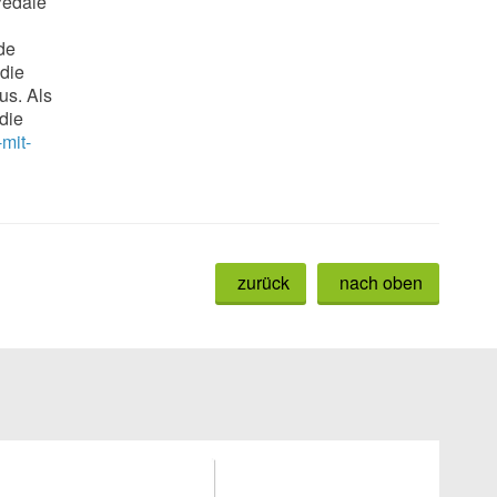
Pedale
de
die
us. Als
die
mit-
zurück
nach oben