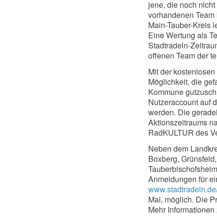
jene, die noch nich
vorhandenen Team be
Main-Tauber-Kreis l
Eine Wertung als T
Stadtradeln-Zeitrau
offenen Team der 
Mit der kostenlosen
Möglichkeit, die ge
Kommune gutzuschre
Nutzeraccount auf d
werden. Die gerade
Aktionszeitraums na
RadKULTUR des Ver
Neben dem Landkre
Boxberg, Grünsfeld,
Tauberbischofsheim,
Anmeldungen für ei
www.stadtradeln.de/
Mai, möglich. Die P
Mehr Informationen 