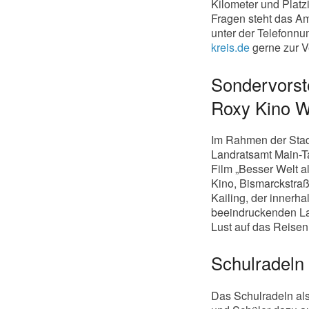
Kilometer und Platz
Fragen steht das Am
unter der Telefonn
kreis.de
gerne zur V
Sondervorste
Roxy Kino W
Im Rahmen der Stad
Landratsamt Main-T
Film „Besser Welt a
Kino, Bismarckstraß
Kailing, der innerh
beeindruckenden La
Lust auf das Reisen
Schulradeln
Das Schulradeln als