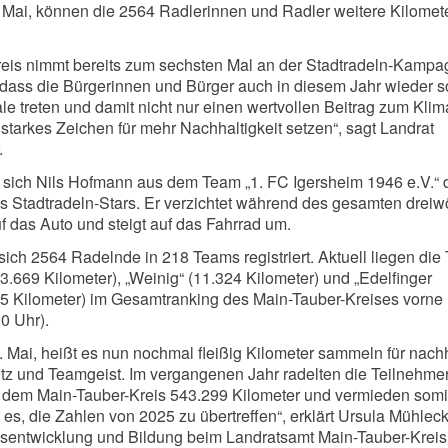
 Mai, können die 2564 Radlerinnen und Radler weitere Kilomet
eis nimmt bereits zum sechsten Mal an der Stadtradeln-Kampag
, dass die Bürgerinnen und Bürger auch in diesem Jahr wieder s
ale treten und damit nicht nur einen wertvollen Beitrag zum Kli
 starkes Zeichen für mehr Nachhaltigkeit setzen“, sagt Landrat
.
lt sich Nils Hofmann aus dem Team „1. FC Igersheim 1946 e.V.“ 
s Stadtradeln-Stars. Er verzichtet während des gesamten drei
f das Auto und steigt auf das Fahrrad um.
sich 2564 Radelnde in 218 Teams registriert. Aktuell liegen di
3.669 Kilometer), „Weinig“ (11.324 Kilometer) und „Edelfinger
25 Kilometer) im Gesamtranking des Main-Tauber-Kreises vorne
0 Uhr).
. Mai, heißt es nun nochmal fleißig Kilometer sammeln für nach
utz und Teamgeist. Im vergangenen Jahr radelten die Teilnehme
 dem Main-Tauber-Kreis 543.299 Kilometer und vermieden somi
st es, die Zahlen von 2025 zu übertreffen“, erklärt Ursula Mühleck
isentwicklung und Bildung beim Landratsamt Main-Tauber-Kreis.