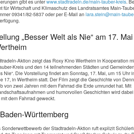
ierungen gibt es unter
www.stadtradeln.de/main-tauber-kreis
. Be
t für Wirtschaft und Klimaschutz des Landratsamtes Main-Taube
ummer 09341/82-5837 oder per E-Mail an
lara.stein@main-taube
erfügung.
llung „Besser Welt als Nie“ am 17. Mai
ertheim
tradeln-Aktion zeigt das Roxy Kino Wertheim in Kooperation m
auber-Kreis und den 14 teilnehmenden Städten und Gemeinde
ls Nie“. Die Vorstellung findet am Sonntag, 17. Mai, um 15 Uhr 
e 17, in Wertheim statt. Der Film zeigt die Geschichte von Denn
alb von zwei Jahren mit dem Fahrrad die Erde umrundet hat. Mit
ndschaftsaufnahmen und humorvollen Geschichten wird dabei
 mit dem Fahrrad geweckt.
 Baden-Württemberg
 Sonderwettbewerb der Stadtradeln-Aktion ruft explizit Schüler