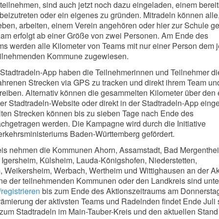
t teilnehmen, sind auch jetzt noch dazu eingeladen, einem bereit
izutreten oder ein eigenes zu gründen. Mitradeln können alle,
eben, arbeiten, einem Verein angehören oder hier zur Schule g
eam erfolgt ab einer Größe von zwei Personen. Am Ende des
ms werden alle Kilometer von Teams mit nur einer Person dem j
teilnehmenden Kommune zugewiesen.
 Stadtradeln-App haben die Teilnehmerinnen und Teilnehmer di
fahrenen Strecken via GPS zu tracken und direkt ihrem Team und
iben. Alternativ können die gesammelten Kilometer über den
er Stadtradeln-Website oder direkt in der Stadtradeln-App eing
lten Strecken können bis zu sieben Tage nach Ende des
chgetragen werden. Die Kampagne wird durch die Initiative
kehrsministeriums Baden-Württemberg gefördert.
is nehmen die Kommunen Ahorn, Assamstadt, Bad Mergenthe
 Igersheim, Külsheim, Lauda-Königshofen, Niederstetten,
 Weikersheim, Werbach, Wertheim und Wittighausen an der Akti
ne der teilnehmenden Kommunen oder den Landkreis sind unte
registrieren
bis zum Ende des Aktionszeitraums am Donnerstag
rämierung der aktivsten Teams und Radelnden findet Ende Juli s
zum Stadtradeln im Main-Tauber-Kreis und den aktuellen Stand