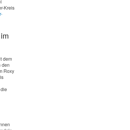
i
r-Kreis
r-
 im
it dem
n den
im Roxy
is
 die
innen