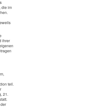
s
 die im
ehen.
eweils
e
 ihrer
 eigenen
etragen
im,
on teil.
r
, 21.
tatt.
 der