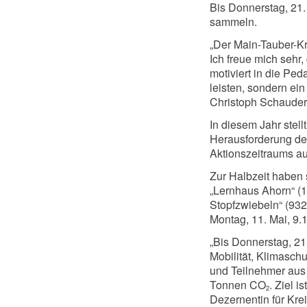
Bis Donnerstag, 21.
sammeln.
„Der Main-Tauber-Kr
Ich freue mich sehr
motiviert in die Ped
leisten, sondern ein
Christoph Schauder
In diesem Jahr stel
Herausforderung de
Aktionszeitraums au
Zur Halbzeit haben 
„Lernhaus Ahorn“ (1
Stopfzwiebeln“ (93
Montag, 11. Mai, 9.1
„Bis Donnerstag, 21
Mobilität, Klimasch
und Teilnehmer aus
Tonnen CO
. Ziel i
2
Dezernentin für Kre