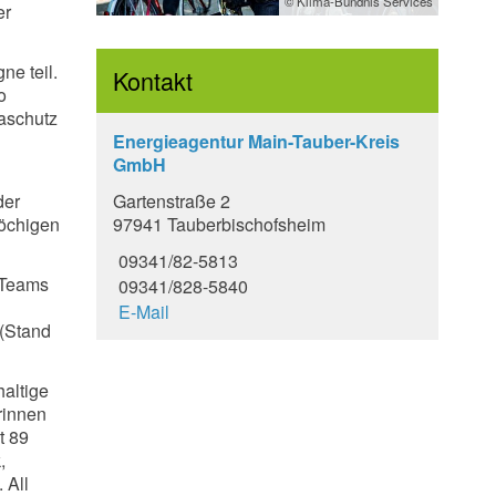
© Klima-Bündnis Services
er
ne teil.
Kontakt
o
maschutz
Energieagentur Main-Tauber-Kreis
GmbH
Gartenstraße 2
der
97941 Tauberbischofsheim
wöchigen
09341/82-5813
e Teams
09341/828-5840
E-Mail
 (Stand
haltige
rinnen
t 89
,
 All