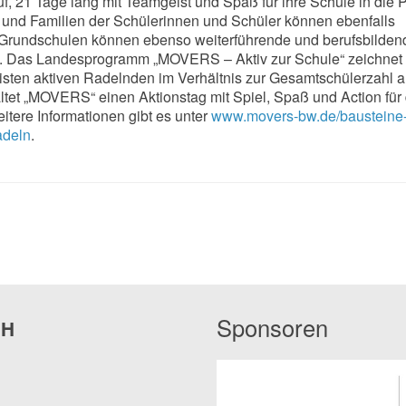
f, 21 Tage lang mit Teamgeist und Spaß für ihre Schule in die 
te und Familien der Schülerinnen und Schüler können ebenfalls
Grundschulen können ebenso weiterführende und berufsbilden
 Das Landesprogramm „MOVERS – Aktiv zur Schule“ zeichnet 
sten aktiven Radelnden im Verhältnis zur Gesamtschülerzahl a
ltet „MOVERS“ einen Aktionstag mit Spiel, Spaß und Action für 
tere Informationen gibt es unter
www.movers-bw.de/bausteine-
adeln
.
Sponsoren
bH