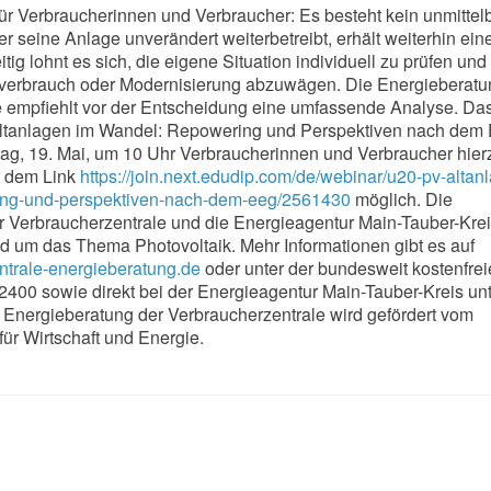
für Verbraucherinnen und Verbraucher: Es besteht kein unmittel
 seine Anlage unverändert weiterbetreibt, erhält weiterhin ein
tig lohnt es sich, die eigene Situation individuell zu prüfen und
verbrauch oder Modernisierung abzuwägen. Die Energieberatu
e empfiehlt vor der Entscheidung eine umfassende Analyse. Da
ltanlagen im Wandel: Repowering und Perspektiven nach dem
tag, 19. Mai, um 10 Uhr Verbraucherinnen und Verbraucher hier
r dem Link
https://join.next.edudip.com/de/webinar/u20-pv-altan
ing-und-perspektiven-nach-dem-eeg/2561430
möglich. Die
 Verbraucherzentrale und die Energieagentur Main-Tauber-Krei
nd um das Thema Photovoltaik. Mehr Informationen gibt es auf
trale-energieberatung.de
oder unter der bundesweit kostenfre
400 sowie direkt bei der Energieagentur Main-Tauber-Kreis un
Energieberatung der Verbraucherzentrale wird gefördert vom
ür Wirtschaft und Energie.