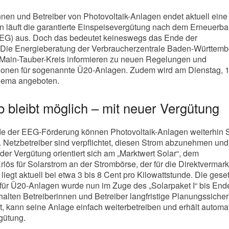
innen und Betreiber von Photovoltaik-Anlagen endet aktuell eine
 läuft die garantierte Einspeisevergütung nach dem Erneuerba
EG) aus. Doch das bedeutet keineswegs das Ende der
 Die Energieberatung der Verbraucherzentrale Baden-Württemb
 Main-Tauber-Kreis informieren zu neuen Regelungen und
tionen für sogenannte Ü20-Anlagen. Zudem wird am Dienstag, 1
hema angeboten.
b bleibt möglich – mit neuer Vergütung
 der EEG-Förderung können Photovoltaik-Anlagen weiterhin 
. Netzbetreiber sind verpflichtet, diesen Strom abzunehmen und
der Vergütung orientiert sich am „Marktwert Solar“, dem
rlös für Solarstrom an der Strombörse, der für die Direktvermar
 liegt aktuell bei etwa 3 bis 8 Cent pro Kilowattstunde. Die gese
für Ü20-Anlagen wurde nun im Zuge des „Solarpaket I“ bis End
halten Betreiberinnen und Betreiber langfristige Planungssicher
t, kann seine Anlage einfach weiterbetreiben und erhält automa
gütung.