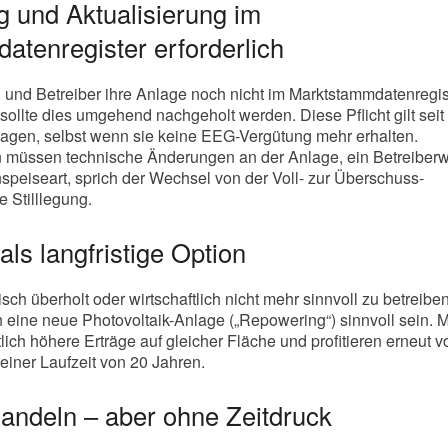
g und Aktualisierung im
tenregister erforderlich
n und Betreiber ihre Anlage noch nicht im Marktstammdatenregis
sollte dies umgehend nachgeholt werden. Diese Pflicht gilt seit
lagen, selbst wenn sie keine EEG-Vergütung mehr erhalten.
 müssen technische Änderungen an der Anlage, ein Betreiberw
speiseart, sprich der Wechsel von der Voll- zur Überschuss-
 Stilllegung.
ls langfristige Option
isch überholt oder wirtschaftlich nicht mehr sinnvoll zu betreibe
 eine neue Photovoltaik-Anlage („Repowering“) sinnvoll sein.
lich höhere Erträge auf gleicher Fläche und profitieren erneut v
iner Laufzeit von 20 Jahren.
 handeln – aber ohne Zeitdruck