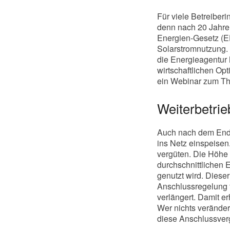
Für viele Betreiber
denn nach 20 Jahren
Energien-Gesetz (E
Solarstromnutzung.
die Energieagentur
wirtschaftlichen Op
ein Webinar zum T
Weiterbetrie
Auch nach dem Ende
ins Netz einspeisen
vergüten. Die Höhe 
durchschnittlichen E
genutzt wird. Dieser
Anschlussregelung 
verlängert. Damit er
Wer nichts veränder
diese Anschlussver