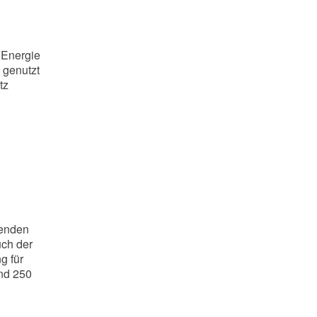
 Energie
 genutzt
tz
senden
uch der
g für
und 250