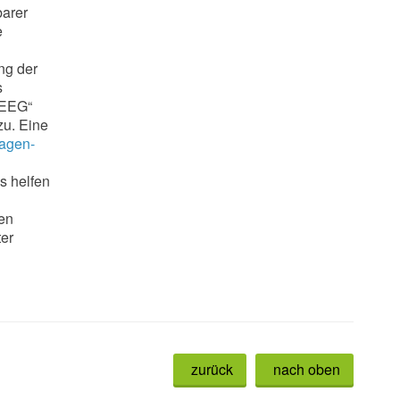
barer
e
ng der
s
 EEG“
zu. Eine
lagen-
s helfen
ien
ter
zurück
nach oben