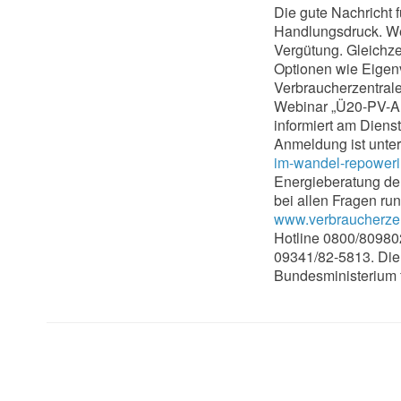
Die gute Nachricht 
Handlungsdruck. Wer
Vergütung. Gleichzei
Optionen wie Eigen
Verbraucherzentral
Webinar „Ü20-PV-A
informiert am Diens
Anmeldung ist unte
im-wandel-repower
Energieberatung der
bei allen Fragen ru
www.verbraucherzen
Hotline 0800/809802
09341/82-5813. Die 
Bundesministerium f