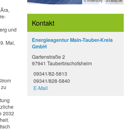
© moerschy / pixabay.de
 Ära,
re-
Kontakt
erg und
Energieagentur Main-Tauber-Kreis
9. Mai,
GmbH
Gartenstraße 2
97941 Tauberbischofsheim
09341/82-5813
Strom
09341/828-5840
 zu
E-Mail
ktung
tzliche
e 2032
heit.
tisch