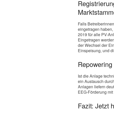
Registrierun
Marktstammda
Falls Betreiberinne
eingetragen haben, 
2019 für alle PV-An
Eingetragen werden
der Wechsel der Ein
Einspeisung, und die
Repowering a
Ist die Anlage techn
ein Austausch durch
Anlagen liefern deut
EEG-Förderung mit e
Fazit: Jetzt