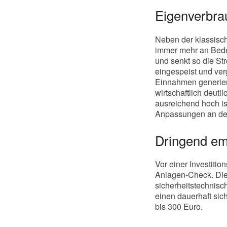
Eigenverbra
Neben der klassisc
immer mehr an Bedeu
und senkt so die St
eingespeist und ver
Einnahmen generier
wirtschaftlich deutl
ausreichend hoch is
Anpassungen an der 
Dringend em
Vor einer Investiti
Anlagen-Check. Dies
sicherheitstechnisc
einen dauerhaft sic
bis 300 Euro.