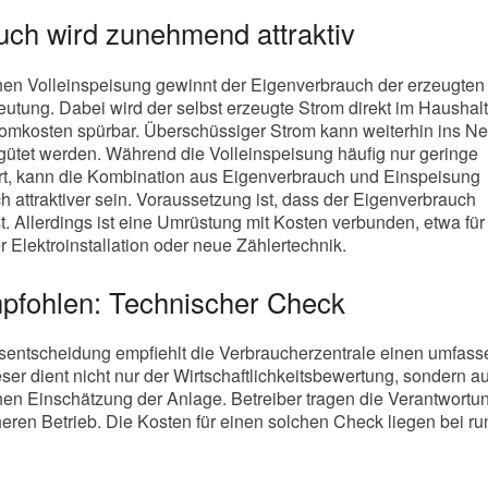
uch wird zunehmend attraktiv
hen Volleinspeisung gewinnt der Eigenverbrauch der erzeugten
tung. Dabei wird der selbst erzeugte Strom direkt im Haushalt
romkosten spürbar. Überschüssiger Strom kann weiterhin ins Ne
gütet werden. Während die Volleinspeisung häufig nur geringe
t, kann die Kombination aus Eigenverbrauch und Einspeisung
ich attraktiver sein. Voraussetzung ist, dass der Eigenverbrauch
t. Allerdings ist eine Umrüstung mit Kosten verbunden, etwa für
Elektroinstallation oder neue Zählertechnik.
pfohlen: Technischer Check
onsentscheidung empfiehlt die Verbraucherzentrale einen umfas
er dient nicht nur der Wirtschaftlichkeitsbewertung, sondern a
hen Einschätzung der Anlage. Betreiber tragen die Verantwortun
heren Betrieb. Die Kosten für einen solchen Check liegen bei r