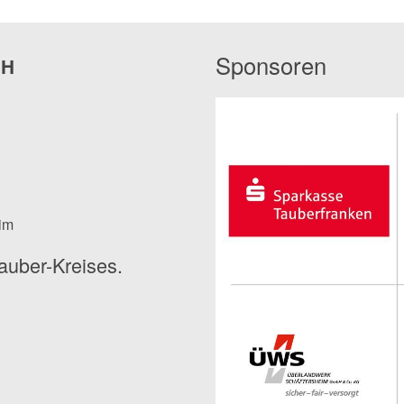
Sponsoren
bH
eim
auber-Kreises.