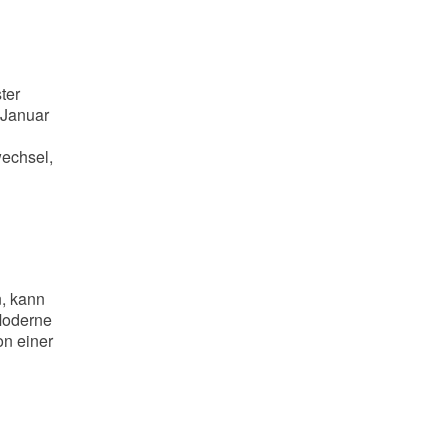
ter
 Januar
echsel,
n, kann
 Moderne
on einer