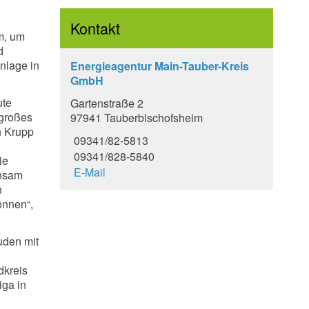
Kontakt
im, um
d
nlage in
Energieagentur Main-Tauber-Kreis
GmbH
ute
Gartenstraße 2
 großes
97941 Tauberbischofsheim
n Krupp
09341/82-5813
09341/828-5840
ie
E-Mail
insam
n
önnen“,
uden mit
dkreis
iga in