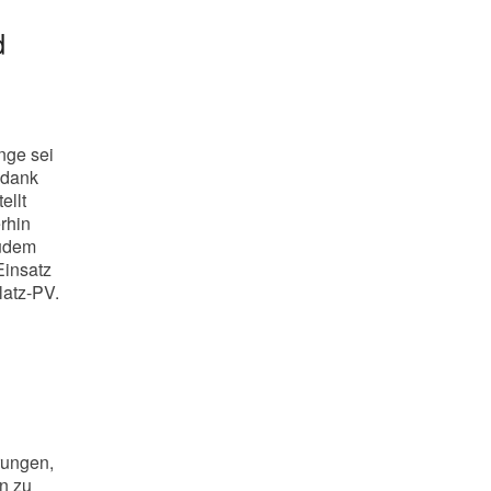
d
n
nge sei
 dank
ellt
erhin
Zudem
Einsatz
latz-PV.
rungen,
en zu