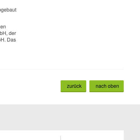
abgebaut
len
bH, der
bH. Das
zurück
nach oben