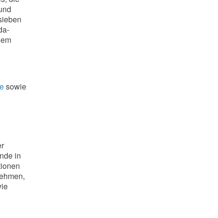
 und
 sieben
da-
dem
de
sowie
er
nde in
tionen
nehmen,
wie