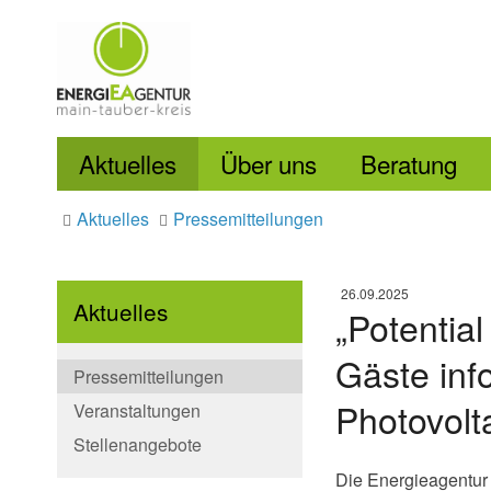
Aktuelles
Über uns
Beratung
Aktuelles
Pressemitteilungen
26.09.2025
Aktuelles
„Potentia
Gäste inf
Pressemitteilungen
Photovolt
Veranstaltungen
Stellenangebote
Die Energieagentur 