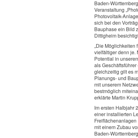
Baden-Württemberg 
Veranstaltung „Photo
Photovoltaik-Anlage
sich bei den Vortr
Bauphase ein Bild z
Dittigheim besichtigt
„Die Möglichkeiten 
vielfältiger denn je
Potential in unserem
als Geschäftsführer
gleichzeitig gilt e
Planungs- und Baup
mit unserem Netzwe
bestmöglich miteina
erklärte Martin Krup
Im ersten Halbjahr
einer installierten 
Freiflächenanlagen l
mit einem Zubau vo
Baden-Württemberg