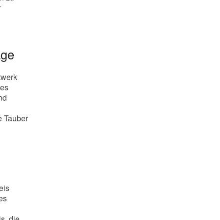
r
age
twerk
des
nd
e Tauber
eis
es
s, die