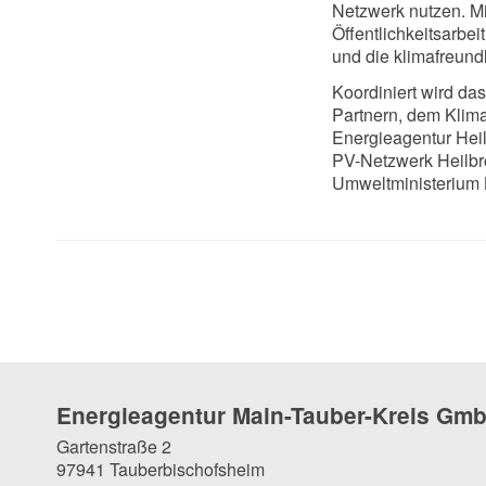
Netzwerk nutzen. Mi
Öffentlichkeitsarbe
und die klimafreundl
Koordiniert wird d
Partnern, dem Klim
Energieagentur Hei
PV-Netzwerk Heilbro
Umweltministerium 
Energieagentur Main-Tauber-Kreis Gm
Gartenstraße 2
97941 Tauberbischofsheim