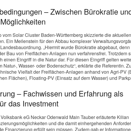
edingungen – Zwischen Bürokratie un
 Möglichkeiten
oo vom Solar Cluster Baden-Württemberg skizzierte die aktuelle
 Ein Meilenstein für den Abbau komplexer Verwaltungsvorgä
r Landesbauordnung. „Hiermit wurde Bürokratie abgebaut, denn
 der Bau von Freiflächen-Anlagen nun verfahrensfrei. Trotzdem st
einen Eingriff in die Natur dar. Für diesen Eingriff gelten weit
 Natur-, Wasser- oder Bodenschutz“, erklärte die Referentin. 
echnische Vielfalt der Freiflächen-Anlagen anhand von Agri-PV (
ichen Flächen), Floating-PV (Einsatz auf dem Wasser) und Parkp
erung – Fachwissen und Erfahrung als
ür das Investment
e Volksbank eG Neckar Odenwald Main Tauber erläuterte Kilian
nzierungsmöglichkeiten und die damit einhergehenden Anforde
ide Finanzierung erfüllt sein müssen. Zudem gab er Information