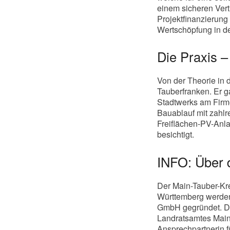
einem sicheren Vert
Projektfinanzierung 
Wertschöpfung in der
Die Praxis –
Von der Theorie in 
Tauberfranken. Er g
Stadtwerks am Firm
Bauablauf mit zahlr
Freiflächen-PV-Anl
besichtigt.
INFO: Über 
Der Main-Tauber-Kre
Württemberg werden
GmbH gegründet. Di
Landratsamtes Main-
Ansprechpartnerin f