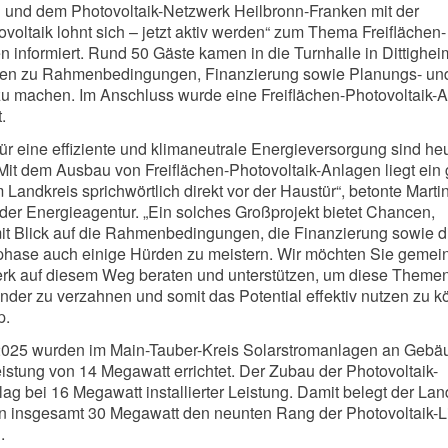
und dem Photovoltaik-Netzwerk Heilbronn-Franken mit der
voltaik lohnt sich – jetzt aktiv werden“ zum Thema Freiflächen-
n informiert. Rund 50 Gäste kamen in die Turnhalle in Dittighe
ägen zu Rahmenbedingungen, Finanzierung sowie Planungs- un
u machen. Im Anschluss wurde eine Freiflächen-Photovoltaik-A
.
für eine effiziente und klimaneutrale Energieversorgung sind he
. Mit dem Ausbau von Freiflächen-Photovoltaik-Anlagen liegt ein
 Landkreis sprichwörtlich direkt vor der Haustür“, betonte Marti
 der Energieagentur. „Ein solches Großprojekt bietet Chancen,
s mit Blick auf die Rahmenbedingungen, die Finanzierung sowie d
hase auch einige Hürden zu meistern. Wir möchten Sie geme
rk auf diesem Weg beraten und unterstützen, um diese Theme
nder zu verzahnen und somit das Potential effektiv nutzen zu k
p.
 2025 wurden im Main-Tauber-Kreis Solarstromanlagen an Gebä
Leistung von 14 Megawatt errichtet. Der Zubau der Photovoltaik-
ag bei 16 Megawatt installierter Leistung. Damit belegt der Lan
n insgesamt 30 Megawatt den neunten Rang der Photovoltaik-L
.