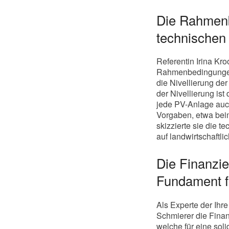
Die Rahmenb
technischen
Referentin Irina Kr
Rahmenbedingungen.
die Nivellierung de
der Nivellierung ist
jede PV-Anlage auch 
Vorgaben, etwa beim
skizzierte sie die t
auf landwirtschaftl
Die Finanzi
Fundament f
Als Experte der Ihr
Schmierer die Fina
welche für eine sol