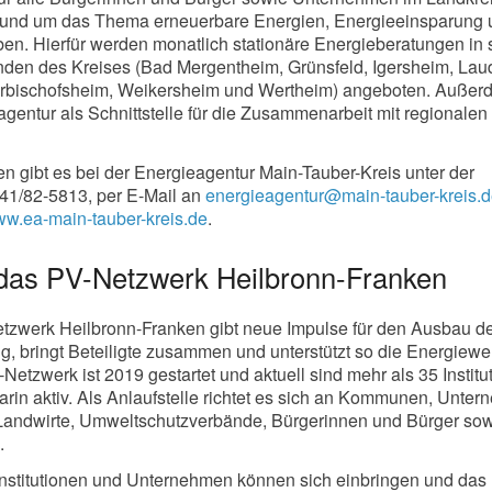
 rund um das Thema erneuerbare Energien, Energieeinsparung
ben. Hierfür werden monatlich stationäre Energieberatungen in
den des Kreises (Bad Mergentheim, Grünsfeld, Igersheim, Lau
rbischofsheim, Weikersheim und Wertheim) angeboten. Außer
agentur als Schnittstelle für die Zusammenarbeit mit regionalen
en gibt es bei der Energieagentur Main-Tauber-Kreis unter der
1/82-5813, per E-Mail an
energieagentur@main-tauber-kreis.
w.ea-main-tauber-kreis.de
.
das PV-Netzwerk Heilbronn-Franken
etzwerk Heilbronn-Franken gibt neue Impulse für den Ausbau d
 bringt Beteiligte zusammen und unterstützt so die Energiewe
etzwerk ist 2019 gestartet und aktuell sind mehr als 35 Institu
in aktiv. Als Anlaufstelle richtet es sich an Kommunen, Unter
Landwirte, Umweltschutzverbände, Bürgerinnen und Bürger so
.
, Institutionen und Unternehmen können sich einbringen und das