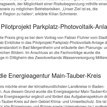
ragswerk, der Möglichkeit einer Risikobegrenzung mithilfe eine
sowie zu möglichen Betriebsrisiken. „Unser Ziel ist es, die
 Region zu halten“, erklärte Kilian Schmierer.
 Pilotprojekt Parkplatz-Photovoltaik-Anl
die Praxis ging es bei dem Vortrag von Fabian Fluhrer vom Stad
ab Einblicke in das Pilotprojekt Parkplatz-Photovoltaik-Anlage 
enstandort in Bad Mergentheim und erläuterte den Planungs- u
eichen Bildern. Im Anschluss an die Fachvorträge wurde die
age in Dittigheim des Zweckverbands Wasserversorgung Mittler
die Energieagentur Main-Tauber-Kreis
is möchte einer der klimafreundlichsten Landkreise in Baden-
. Aus diesem Grund wurde die Energieagentur Main-Tauber-Kr
e Energieagentur ergänzt und fördert das Aufgabenspektrum d
Tauber-Kreis auf dem Gebiet Klima- und Umweltschutz. Sie ist
ür alle Bürgerinnen und Bürger sowie Unternehmen im Landkrei