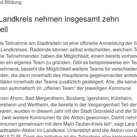
d Bildung.
Landkreis nehmen insgesamt zehn
eil
ie Teilnahme am Stadtradeln ist eine offizielle Anmeldung der S
Landkreises. Radelnde können selbst entscheiden, welchem T
lle Teilnehmenden haben die Möglichkeit, einem bereits vorha
er ein eigenes Team zu gründen. Gibt es beispielsweise ein T
nehmens, besteht die Möglichkeit weitere Teams für verschiede
nden, die dann innerhalb des Hauptteams gegeneinander antret
aktor innerhalb der Teams zusätzlich gesteigert. Alle, die kei
hren automatisch im „offenen Team“ der jeweiligen Kommune.
en Ahorn, Bad Mergentheim, Boxberg, Igersheim, Külsheim,
ersheim und Wertheim, die bereits in der Vergangenheit Teil der
waren, wurden in diesem Jahr mit der Stadt Grünsfeld und der S
 zwei weitere Kommunen für die Aktion gewonnen. Damit neh
munen gemeinsam mit dem Main-Tauber-Kreis teil“, sagt Lara S
adtradeln-Aktion im Landkreis. Unterstützt wird die Aktion von d
dKULTUR. Dank der Initiative ist die Teilnahme aller kreisangeh