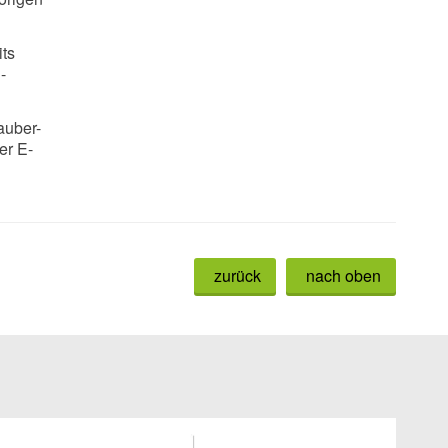
its
-
auber-
er E-
zurück
nach oben