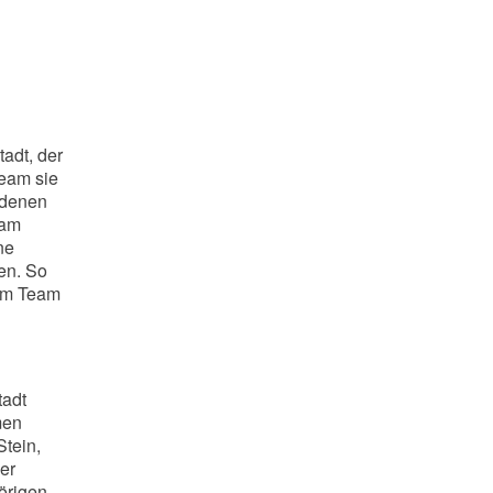
tadt, der
eam sie
ndenen
eam
ne
en. So
nem Team
tadt
men
tein,
er
örigen