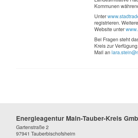
Kommunen während 
Unter
www.stadtrade
registrieren. Weite
Website unter
www.s
Bei Fragen steht da
Kreis zur Verfügung
Mail an
lara.stein@
Energieagentur Main-Tauber-Kreis Gm
Gartenstraße 2
97941 Tauberbischofsheim