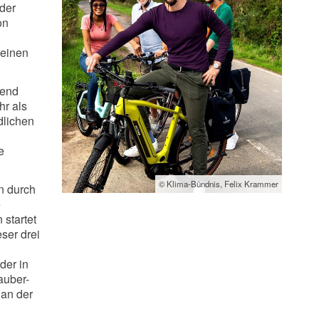
 der
on
 einen
gend
hr als
dlichen
e
© Klima-Bündnis, Felix Krammer
n durch
e
 startet
ser drei
der in
auber-
 an der