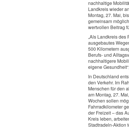
nachhaltige Mobilit
Landkreis wieder an
Montag, 27. Mai, bis
gemeinsam möglichs
wertvollen Beitrag f
„Als Landkreis des
ausgebautes Wegene
500 Kilometern ausg
Berufs- und Alltagsv
nachhaltigere Mobili
eigene Gesundheit“,
In Deutschland ents
den Verkehr. Im Ra
Menschen für den al
am Montag, 27. Mai,
Wochen sollen mögli
Fahrradkilometer g
der Freizeit – das A
Kreis leben, arbeit
Stadtradeln-Aktion t