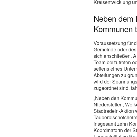
Kreisentwicklung un
Neben dem 
Kommunen t
Voraussetzung für d
Gemeinde oder des 
sich anschließen. A
Team beizutreten od
seitens eines Unter
Abteilungen zu grü
wird der Spannungsf
zugeordnet sind, fa
„Neben den Kommun
Niederstetten, Weik
Stadtradeln-Aktion 
Tauberbischofsheim
insgesamt zehn Kom
Koordinatorin der St
Landesinitiative Ra