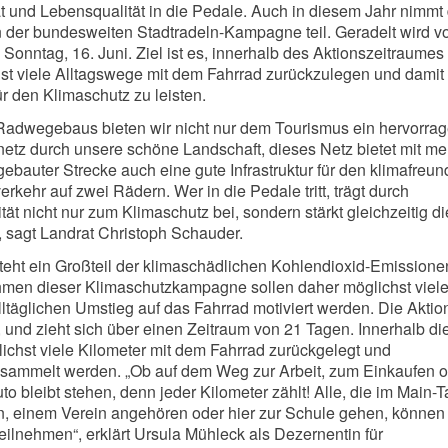
ät und Lebensqualität in die Pedale. Auch in diesem Jahr nimmt
 der bundesweiten Stadtradeln-Kampagne teil. Geradelt wird v
 Sonntag, 16. Juni. Ziel ist es, innerhalb des Aktionszeitraumes
t viele Alltagswege mit dem Fahrrad zurückzulegen und damit
ür den Klimaschutz zu leisten.
 Radwegebaus bieten wir nicht nur dem Tourismus ein hervorra
tz durch unsere schöne Landschaft, dieses Netz bietet mit me
ebauter Strecke auch eine gute Infrastruktur für den klimafreun
erkehr auf zwei Rädern. Wer in die Pedale tritt, trägt durch
tät nicht nur zum Klimaschutz bei, sondern stärkt gleichzeitig di
 sagt Landrat Christoph Schauder.
teht ein Großteil der klimaschädlichen Kohlendioxid-Emissione
hmen dieser Klimaschutzkampagne sollen daher möglichst viel
ltäglichen Umstieg auf das Fahrrad motiviert werden. Die Aktion
 und zieht sich über einen Zeitraum von 21 Tagen. Innerhalb die
chst viele Kilometer mit dem Fahrrad zurückgelegt und
esammelt werden. „Ob auf dem Weg zur Arbeit, zum Einkaufen o
uto bleibt stehen, denn jeder Kilometer zählt! Alle, die im Main-T
en, einem Verein angehören oder hier zur Schule gehen, können
eilnehmen“, erklärt Ursula Mühleck als Dezernentin für