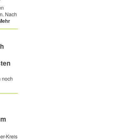
en
im. Nach
Mehr
ch
sten
h noch
im
er-Kreis