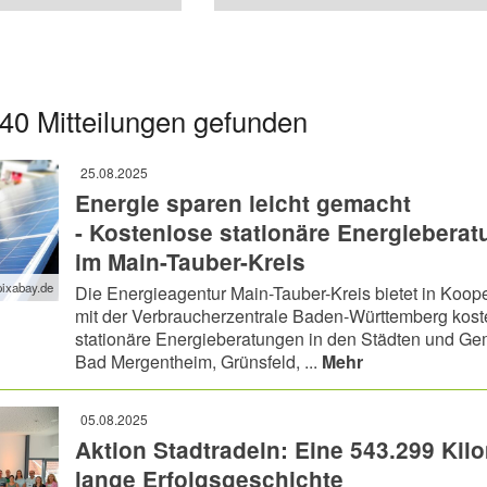
40 Mitteilungen gefunden
25.08.2025
Energie sparen leicht gemacht
- Kostenlose stationäre Energiebera
im Main-Tauber-Kreis
pixabay.de
Die Energieagentur Main-Tauber-Kreis bietet in Koop
mit der Verbraucherzentrale Baden-Württemberg kost
stationäre Energieberatungen in den Städten und G
Bad Mergentheim, Grünsfeld, ...
Mehr
05.08.2025
Aktion Stadtradeln: Eine 543.299 Kil
lange Erfolgsgeschichte