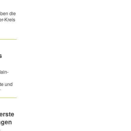
aben die
r-Kreis
s
ain-
te und
r
erste
Tagen
s