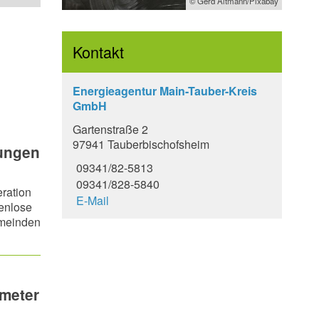
© Gerd Altmann/Pixabay
Kontakt
Energieagentur Main-Tauber-Kreis
GmbH
Gartenstraße 2
97941 Tauberbischofsheim
tungen
09341/82-5813
09341/828-5840
eration
E-Mail
enlose
emeinden
ometer