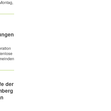
Montag,
tungen
eration
tenlose
emeinden
fe der
emberg
en