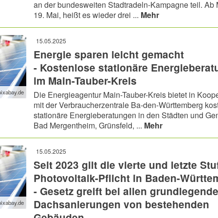
an der bundesweiten Stadtradeln-Kampagne teil. Ab 
19. Mai, heißt es wieder drei ...
Mehr
15.05.2025
Energie sparen leicht gemacht
- Kostenlose stationäre Energiebera
im Main-Tauber-Kreis
pixabay.de
Die Energieagentur Main-Tauber-Kreis bietet in Koop
mit der Verbraucherzentrale Ba-den-Württemberg kos
stationäre Energieberatungen in den Städten und G
Bad Mergentheim, Grünsfeld, ...
Mehr
15.05.2025
Seit 2023 gilt die vierte und letzte Stu
Photovoltaik-Pflicht in Baden-Württ
- Gesetz greift bei allen grundlegend
Dachsanierungen von bestehenden
pixabay.de
Gebäuden