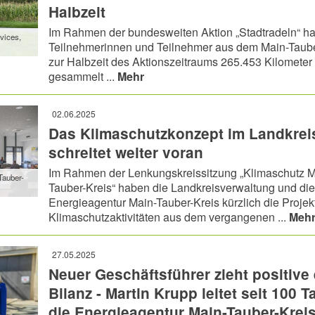
Halbzeit
Im Rahmen der bundesweiten Aktion „Stadtradeln“ h
vices,
Teilnehmerinnen und Teilnehmer aus dem Main-Taube
zur Halbzeit des Aktionszeitraums 265.453 Kilometer
gesammelt ...
Mehr
02.06.2025
Das Klimaschutzkonzept im Landkrei
schreitet weiter voran
Im Rahmen der Lenkungskreissitzung „Klimaschutz M
Tauber-
Tauber-Kreis“ haben die Landkreisverwaltung und die
l
Energieagentur Main-Tauber-Kreis kürzlich die Projek
Klimaschutzaktivitäten aus dem vergangenen ...
Meh
27.05.2025
Neuer Geschäftsführer zieht positive 
Bilanz - Martin Krupp leitet seit 100 
die Energieagentur Main-Tauber-Krei