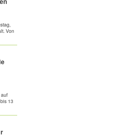
hen
stag,
lt. Von
le
 auf
bis 13
r