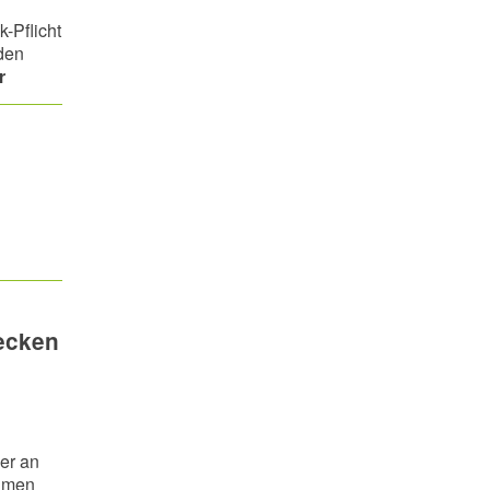
k-Pflicht
den
r
ecken
er an
ahmen