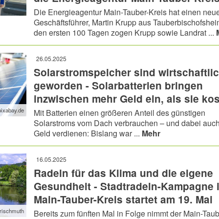
Die Energieagentur Main-Tauber-Kreis hat einen neu
Geschäftsführer, Martin Krupp aus Tauberbischofshe
den ersten 100 Tagen zogen Krupp sowie Landrat ...
26.05.2025
Solarstromspeicher sind wirtschaftli
geworden - Solarbatterien bringen
inzwischen mehr Geld ein, als sie ko
pixabay.de
Mit Batterien einen größeren Anteil des günstigen
Solarstroms vom Dach verbrauchen – und dabei auc
Geld verdienen: Bislang war ...
Mehr
16.05.2025
Radeln für das Klima und die eigene
Gesundheit - Stadtradeln-Kampagne 
Main-Tauber-Kreis startet am 19. Mai
Frischmuth
Bereits zum fünften Mal in Folge nimmt der Main-Taub