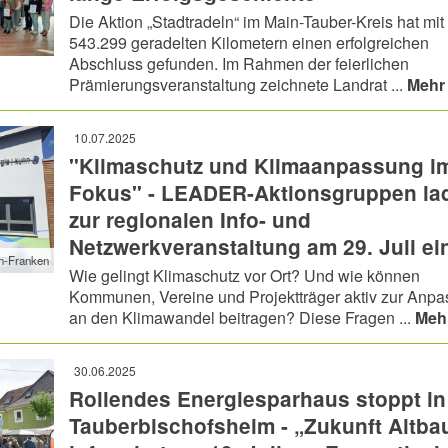
Die Aktion „Stadtradeln“ im Main-Tauber-Kreis hat mit
543.299 geradelten Kilometern einen erfolgreichen
Abschluss gefunden. Im Rahmen der feierlichen
Prämierungsveranstaltung zeichnete Landrat ...
Mehr
10.07.2025
"Klimaschutz und Klimaanpassung i
Fokus" - LEADER-Aktionsgruppen la
zur regionalen Info- und
Netzwerkveranstaltung am 29. Juli ei
h-Franken
Wie gelingt Klimaschutz vor Ort? Und wie können
Kommunen, Vereine und Projektträger aktiv zur Anp
an den Klimawandel beitragen? Diese Fragen ...
Meh
30.06.2025
Rollendes Energiesparhaus stoppt in
Tauberbischofsheim - „Zukunft Altba