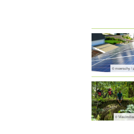
© moerschy / 
© Maximili