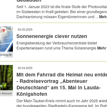
Seit 1. Januar 2023 ist die finale Stufe der Photovoltai
im Südwesten in Kraft getreten: Bei einer grundlegen
Dachsanierung müssen Eigentümerinnen und ...
Meh
02.05.2025
Sonnenenergie clever nutzen
Energieberatung der Verbraucherzentrale bietet
Expertenwissen rund ums Thema Solarenergie
Mehr
pixabay.de
30.04.2025
Mit dem Fahrrad die Heimat neu entd
- Radreisevortrag „Abenteuer
Deutschland“ am 15. Mai in Lauda-
Königshofen
an Semsch
Der Main-Tauber-Kreis nimmt auch im Jahr 2025 wied
der bundesweiten Stadtradeln-Kampagne teil. Im R