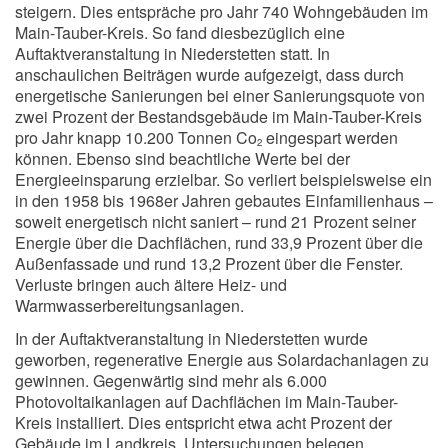
steigern. Dies entspräche pro Jahr 740 Wohngebäuden im
Main-Tauber-Kreis. So fand diesbezüglich eine
Auftaktveranstaltung in Niederstetten statt. In
anschaulichen Beiträgen wurde aufgezeigt, dass durch
energetische Sanierungen bei einer Sanierungsquote von
zwei Prozent der Bestandsgebäude im Main-Tauber-Kreis
pro Jahr knapp 10.200 Tonnen Co
eingespart werden
2
können. Ebenso sind beachtliche Werte bei der
Energieeinsparung erzielbar. So verliert beispielsweise ein
in den 1958 bis 1968er Jahren gebautes Einfamilienhaus –
soweit energetisch nicht saniert – rund 21 Prozent seiner
Energie über die Dachflächen, rund 33,9 Prozent über die
Außenfassade und rund 13,2 Prozent über die Fenster.
Verluste bringen auch ältere Heiz- und
Warmwasserbereitungsanlagen.
In der Auftaktveranstaltung in Niederstetten wurde
geworben, regenerative Energie aus Solardachanlagen zu
gewinnen. Gegenwärtig sind mehr als 6.000
Photovoltaikanlagen auf Dachflächen im Main-Tauber-
Kreis installiert. Dies entspricht etwa acht Prozent der
Gebäude im Landkreis. Untersuchungen belegen