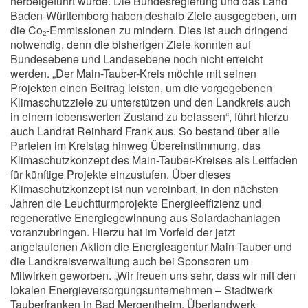
herbeigeführt wurde. Die Bundesregierung und das Land
Baden-Württemberg haben deshalb Ziele ausgegeben, um
die Co
-Emmissionen zu mindern. Dies ist auch dringend
2
notwendig, denn die bisherigen Ziele konnten auf
Bundesebene und Landesebene noch nicht erreicht
werden. „Der Main-Tauber-Kreis möchte mit seinen
Projekten einen Beitrag leisten, um die vorgegebenen
Klimaschutzziele zu unterstützen und den Landkreis auch
in einem lebenswerten Zustand zu belassen“, führt hierzu
auch Landrat Reinhard Frank aus. So bestand über alle
Parteien im Kreistag hinweg Übereinstimmung, das
Klimaschutzkonzept des Main-Tauber-Kreises als Leitfaden
für künftige Projekte einzustufen. Über dieses
Klimaschutzkonzept ist nun vereinbart, in den nächsten
Jahren die Leuchtturmprojekte Energieeffizienz und
regenerative Energiegewinnung aus Solardachanlagen
voranzubringen. Hierzu hat im Vorfeld der jetzt
angelaufenen Aktion die Energieagentur Main-Tauber und
die Landkreisverwaltung auch bei Sponsoren um
Mitwirken geworben. „Wir freuen uns sehr, dass wir mit den
lokalen Energieversorgungsunternehmen – Stadtwerk
Tauberfranken in Bad Mergentheim, Überlandwerk