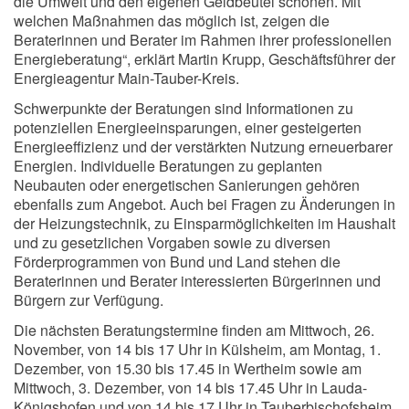
die Umwelt und den eigenen Geldbeutel schonen. Mit
welchen Maßnahmen das möglich ist, zeigen die
Beraterinnen und Berater im Rahmen ihrer professionellen
Energieberatung“, erklärt Martin Krupp, Geschäftsführer der
Energieagentur Main-Tauber-Kreis.
Schwerpunkte der Beratungen sind Informationen zu
potenziellen Energieeinsparungen, einer gesteigerten
Energieeffizienz und der verstärkten Nutzung erneuerbarer
Energien. Individuelle Beratungen zu geplanten
Neubauten oder energetischen Sanierungen gehören
ebenfalls zum Angebot. Auch bei Fragen zu Änderungen in
der Heizungstechnik, zu Einsparmöglichkeiten im Haushalt
und zu gesetzlichen Vorgaben sowie zu diversen
Förderprogrammen von Bund und Land stehen die
Beraterinnen und Berater interessierten Bürgerinnen und
Bürgern zur Verfügung.
Die nächsten Beratungstermine finden am Mittwoch, 26.
November, von 14 bis 17 Uhr in Külsheim, am Montag, 1.
Dezember, von 15.30 bis 17.45 in Wertheim sowie am
Mittwoch, 3. Dezember, von 14 bis 17.45 Uhr in Lauda-
Königshofen und von 14 bis 17 Uhr in Tauberbischofsheim