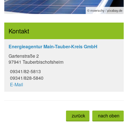
© moerschy / pixabay.de
Kontakt
Energieagentur Main-Tauber-Kreis GmbH
Gartenstraße 2
97941 Tauberbischofsheim
09341/82-5813
09341/828-5840
E-Mail
zurück
nach oben