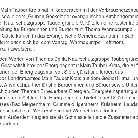
Main-Tauber-Kreis hat in Kooperation mit der Verbraucherzentr
 sowie dem „Grünen Gockel“ der evangelischen Kirchengemei
 Naturschutzgruppe Taubergrund e.V. kürzlich eine kostenfrei
taltung für Bürgerinnen und Bürger zum Thema Wärmepumpe
60 Gäste kamen in das Evangelische Gemeindezentrum in Bad
ormierten sich bei dem Vortrag „Wärmepumpe – effizient,
ukunftsweisend“.
den Worten von Thomas Spirk, Naturschutzgruppe Taubergrund 
p, Geschäftsführer der Energieagentur Main-Tauber-Kreis, die Au
onen der Energieagentur vor. Sie ergänzt und fördert das
es Landratsamtes Main-Tauber-Kreis auf dem Gebiet Klima- u
st Ansprechpartner für alle Bürgerinnen und Bürger sowie Unt
sich zu den Themen Erneuerbare Energien, Energieeinsparung 
formieren möchten. Die Energieagentur bietet in acht Städten un
ses (Bad Mergentheim, Grünsfeld, Igersheim, Külsheim, Lauda
rbischofsheim, Weikersheim und Wertheim) stationäre
n. Außerdem fungiert sie als Schnittstelle für die Zusammenarb
kpartnern.