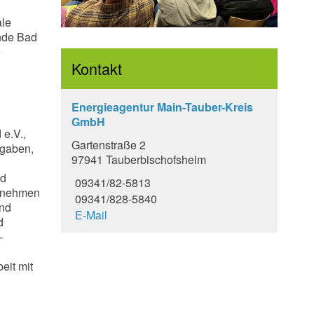
ale
nde Bad
e
Kontakt
Energieagentur Main-Tauber-Kreis
GmbH
e.V.,
Gartenstraße 2
fgaben,
97941 Tauberbischofsheim
nd
09341/82-5813
ernehmen
09341/828-5840
und
E-Mail
d
-
eit mit