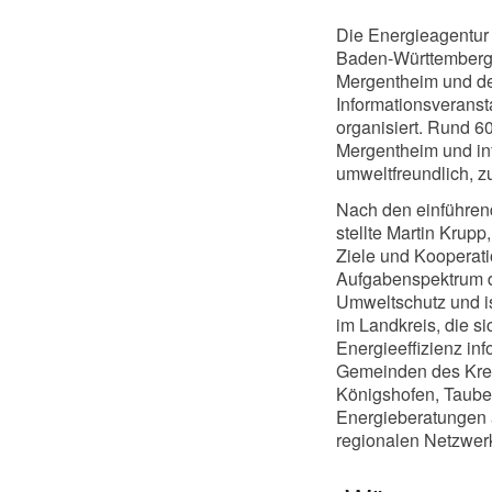
Die Energieagentur 
Baden-Württemberg
Mergentheim und der
Informationsverans
organisiert. Rund 
Mergentheim und inf
umweltfreundlich, z
Nach den einführen
stellte Martin Krup
Ziele und Kooperati
Aufgabenspektrum d
Umweltschutz und i
im Landkreis, die 
Energieeffizienz in
Gemeinden des Krei
Königshofen, Taube
Energieberatungen a
regionalen Netzwer