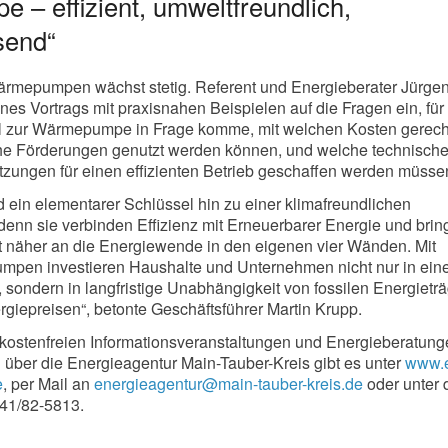
– effizient, umweltfreundlich,
send“
ärmepumpen wächst stetig. Referent und Energieberater Jürge
es Vortrags mit praxisnahen Beispielen auf die Fragen ein, fü
 zur Wärmepumpe in Frage komme, mit welchen Kosten gerec
che Förderungen genutzt werden können, und welche technisch
zungen für einen effizienten Betrieb geschaffen werden müsse
in elementarer Schlüssel hin zu einer klimafreundlichen
nn sie verbinden Effizienz mit Erneuerbarer Energie und brin
t näher an die Energiewende in den eigenen vier Wänden. Mit
en investieren Haushalte und Unternehmen nicht nur in ein
, sondern in langfristige Unabhängigkeit von fossilen Energietr
giepreisen“, betonte Geschäftsführer Martin Krupp.
kostenfreien Informationsveranstaltungen und Energieberatun
 über die Energieagentur Main-Tauber-Kreis gibt es unter
www.
e
, per Mail an
energieagentur@main-tauber-kreis.de
oder unter 
41/82-5813.