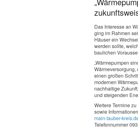
„Wärmepumpe 
zukunftswei
Das Interesse an W
ging im Rahmen sein
Häuser ein Wechsel
werden sollte, wel
baulichen Vorausset
„Wärmepumpen sind e
Wärmeversorgung, de
einen großen Schrit
modernen Wärmepump
nachhaltige Zukunft
und steigenden Ener
Weitere Termine zu 
sowie Informationen
main-tauber-kreis.d
Telefonnummer 093