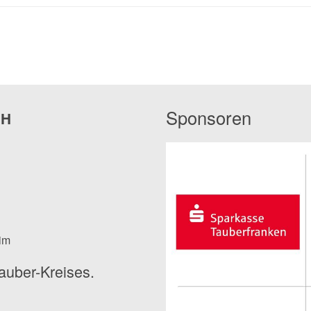
Sponsoren
bH
eim
auber-Kreises.