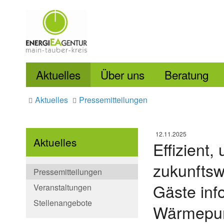
Aktuelles
Über uns
Beratung
Aktuelles
Pressemitteilungen
12.11.2025
Aktuelles
Effizient,
zukunftsw
Pressemitteilungen
Gäste inf
Veranstaltungen
Stellenangebote
Wärmep