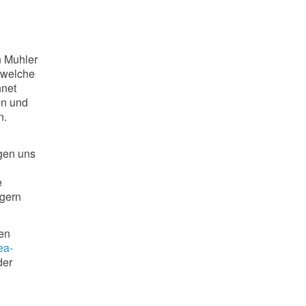
n Muhler
r welche
hnet
en und
n.
gen uns
e
ägern
gen
ea-
der