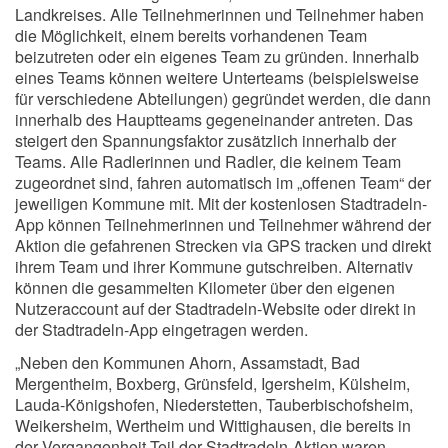
Landkreises. Alle Teilnehmerinnen und Teilnehmer haben
die Möglichkeit, einem bereits vorhandenen Team
beizutreten oder ein eigenes Team zu gründen. Innerhalb
eines Teams können weitere Unterteams (beispielsweise
für verschiedene Abteilungen) gegründet werden, die dann
innerhalb des Hauptteams gegeneinander antreten. Das
steigert den Spannungsfaktor zusätzlich innerhalb der
Teams. Alle Radlerinnen und Radler, die keinem Team
zugeordnet sind, fahren automatisch im „offenen Team“ der
jeweiligen Kommune mit. Mit der kostenlosen Stadtradeln-
App können Teilnehmerinnen und Teilnehmer während der
Aktion die gefahrenen Strecken via GPS tracken und direkt
ihrem Team und ihrer Kommune gutschreiben. Alternativ
können die gesammelten Kilometer über den eigenen
Nutzeraccount auf der Stadtradeln-Website oder direkt in
der Stadtradeln-App eingetragen werden.
„Neben den Kommunen Ahorn, Assamstadt, Bad
Mergentheim, Boxberg, Grünsfeld, Igersheim, Külsheim,
Lauda-Königshofen, Niederstetten, Tauberbischofsheim,
Weikersheim, Wertheim und Wittighausen, die bereits in
der Vergangenheit Teil der Stadtradeln-Aktion waren,