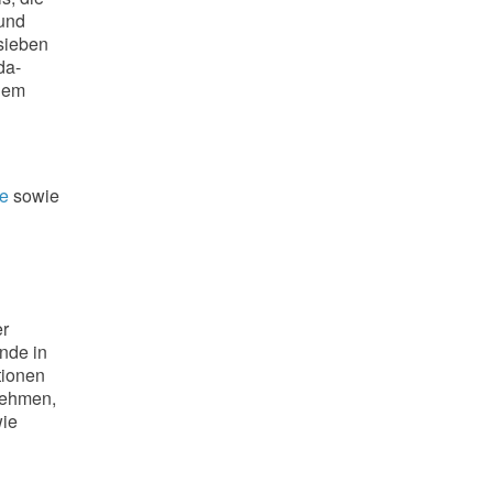
 und
 sieben
da-
dem
de
sowie
er
nde in
tionen
nehmen,
wie