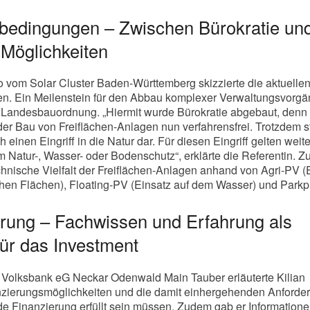
edingungen – Zwischen Bürokratie un
 Möglichkeiten
oo vom Solar Cluster Baden-Württemberg skizzierte die aktuelle
 Ein Meilenstein für den Abbau komplexer Verwaltungsvorgä
r Landesbauordnung. „Hiermit wurde Bürokratie abgebaut, denn
 der Bau von Freiflächen-Anlagen nun verfahrensfrei. Trotzdem st
einen Eingriff in die Natur dar. Für diesen Eingriff gelten weit
 Natur-, Wasser- oder Bodenschutz“, erklärte die Referentin. 
echnische Vielfalt der Freiflächen-Anlagen anhand von Agri-PV (
ichen Flächen), Floating-PV (Einsatz auf dem Wasser) und Parkp
erung – Fachwissen und Erfahrung als
ür das Investment
e Volksbank eG Neckar Odenwald Main Tauber erläuterte Kilian
nzierungsmöglichkeiten und die damit einhergehenden Anforde
ide Finanzierung erfüllt sein müssen. Zudem gab er Information