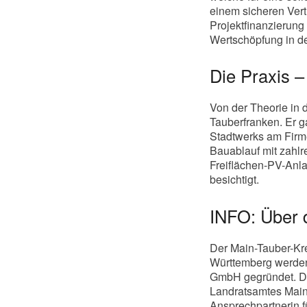
einem sicheren Vert
Projektfinanzierung 
Wertschöpfung in der
Die Praxis –
Von der Theorie in 
Tauberfranken. Er g
Stadtwerks am Firm
Bauablauf mit zahlr
Freiflächen-PV-Anl
besichtigt.
INFO: Über 
Der Main-Tauber-Kre
Württemberg werden
GmbH gegründet. Di
Landratsamtes Main-
Ansprechpartnerin f