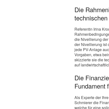
Die Rahmenb
technischen
Referentin Irina Kr
Rahmenbedingungen.
die Nivellierung de
der Nivellierung ist
jede PV-Anlage auch 
Vorgaben, etwa beim
skizzierte sie die t
auf landwirtschaftl
Die Finanzi
Fundament f
Als Experte der Ihr
Schmierer die Fina
welche für eine sol