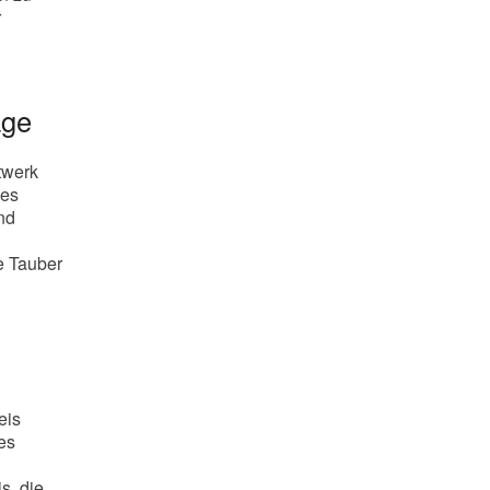
r
age
twerk
des
nd
e Tauber
eis
es
s, die