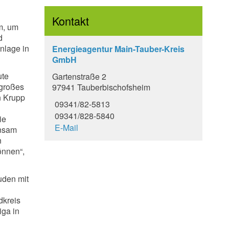
Kontakt
im, um
d
nlage in
Energieagentur Main-Tauber-Kreis
GmbH
ute
Gartenstraße 2
 großes
97941 Tauberbischofsheim
n Krupp
09341/82-5813
09341/828-5840
ie
E-Mail
insam
n
önnen“,
uden mit
dkreis
iga in