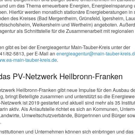
 rund um das Thema erneuerbare Energien, Energieeinsparung
ben. Hierfür werden monatlich stationäre Energieberatungen in
den des Kreises (Bad Mergentheim, Grünsfeld, Igersheim, Lau
rbischofsheim, Weikersheim und Wertheim) angeboten. Außer
agentur als Schnittstelle für die Zusammenarbeit mit regionalen
en gibt es bei der Energieagentur Main-Tauber-Kreis unter der
1/82-5813, per E-Mail an
energieagentur@main-tauber-kreis.
w.ea-main-tauber-kreis.de
.
das PV-Netzwerk Heilbronn-Franken
etzwerk Heilbronn-Franken gibt neue Impulse für den Ausbau d
 bringt Beteiligte zusammen und unterstützt so die Energiewe
etzwerk ist 2019 gestartet und aktuell sind mehr als 35 Institu
in aktiv. Als Anlaufstelle richtet es sich an Kommunen, Unter
Landwirte, Umweltschutzverbände, Bürgerinnen und Bürger so
.
, Institutionen und Unternehmen können sich einbringen und das