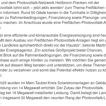
und dem Photovoltaik-Netzwerk Heilbronn-Franken mit der
voltaik lohnt sich – jetzt aktiv werden“ zum Thema Freiflächen-
n informiert. Rund 50 Gäste kamen in die Turnhalle in Dittighe
ägen zu Rahmenbedingungen, Finanzierung sowie Planungs- un
u machen. Im Anschluss wurde eine Freiflächen-Photovoltaik-A
.
für eine effiziente und klimaneutrale Energieversorgung sind he
. Mit dem Ausbau von Freiflächen-Photovoltaik-Anlagen liegt ein
 Landkreis sprichwörtlich direkt vor der Haustür“, betonte Marti
 der Energieagentur. „Ein solches Großprojekt bietet Chancen,
s mit Blick auf die Rahmenbedingungen, die Finanzierung sowie d
hase auch einige Hürden zu meistern. Wir möchten Sie geme
rk auf diesem Weg beraten und unterstützen, um diese Theme
nder zu verzahnen und somit das Potential effektiv nutzen zu k
p.
 2025 wurden im Main-Tauber-Kreis Solarstromanlagen an Gebä
Leistung von 14 Megawatt errichtet. Der Zubau der Photovoltaik-
ag bei 16 Megawatt installierter Leistung. Damit belegt der Lan
n insgesamt 30 Megawatt den neunten Rang der Photovoltaik-L
.