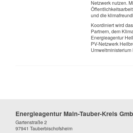
Netzwerk nutzen. Mi
Öffentlichkeitsarbe
und die klimafreundl
Koordiniert wird d
Partnern, dem Klim
Energieagentur Hei
PV-Netzwerk Heilbro
Umweltministerium 
Energieagentur Main-Tauber-Kreis Gm
Gartenstraße 2
97941 Tauberbischofsheim