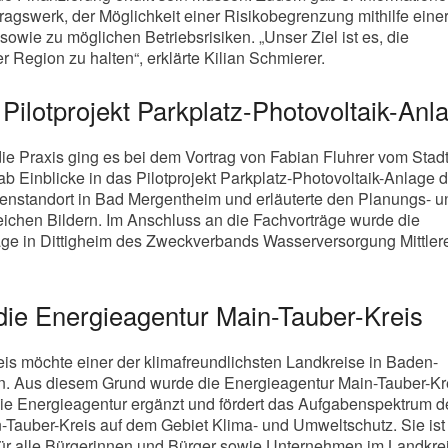
ragswerk, der Möglichkeit einer Risikobegrenzung mithilfe eine
sowie zu möglichen Betriebsrisiken. „Unser Ziel ist es, die
 Region zu halten“, erklärte Kilian Schmierer.
 Pilotprojekt Parkplatz-Photovoltaik-Anl
die Praxis ging es bei dem Vortrag von Fabian Fluhrer vom Stad
ab Einblicke in das Pilotprojekt Parkplatz-Photovoltaik-Anlage 
enstandort in Bad Mergentheim und erläuterte den Planungs- u
eichen Bildern. Im Anschluss an die Fachvorträge wurde die
age in Dittigheim des Zweckverbands Wasserversorgung Mittler
die Energieagentur Main-Tauber-Kreis
is möchte einer der klimafreundlichsten Landkreise in Baden-
. Aus diesem Grund wurde die Energieagentur Main-Tauber-Kr
e Energieagentur ergänzt und fördert das Aufgabenspektrum d
Tauber-Kreis auf dem Gebiet Klima- und Umweltschutz. Sie ist
ür alle Bürgerinnen und Bürger sowie Unternehmen im Landkrei