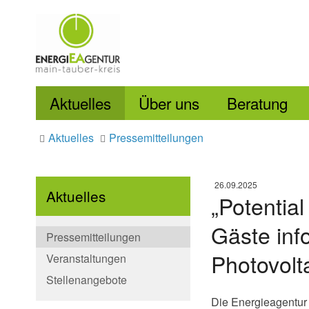
Aktuelles
Über uns
Beratung
Aktuelles
Pressemitteilungen
26.09.2025
Aktuelles
„Potentia
Gäste inf
Pressemitteilungen
Photovolt
Veranstaltungen
Stellenangebote
Die Energieagentur 