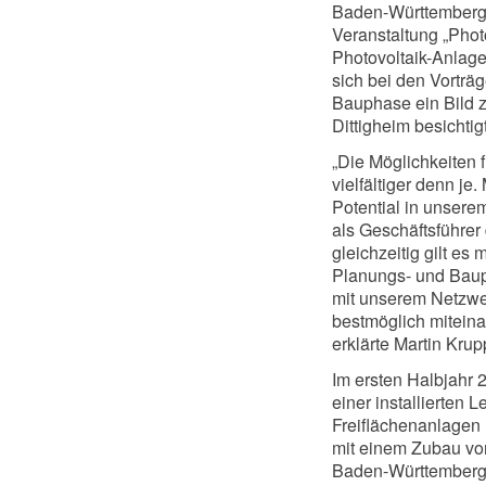
Baden-Württemberg 
Veranstaltung „Photo
Photovoltaik-Anlage
sich bei den Vortr
Bauphase ein Bild z
Dittigheim besichtigt
„Die Möglichkeiten 
vielfältiger denn je
Potential in unserem
als Geschäftsführer
gleichzeitig gilt e
Planungs- und Baup
mit unserem Netzwe
bestmöglich miteina
erklärte Martin Krup
Im ersten Halbjahr
einer installierten 
Freiflächenanlagen l
mit einem Zubau vo
Baden-Württemberg