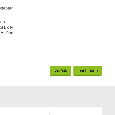
abgebaut
len
bH, der
bH. Das
zurück
nach oben