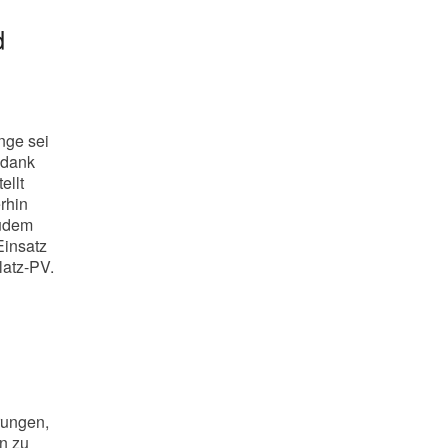
d
n
nge sei
 dank
ellt
erhin
Zudem
Einsatz
latz-PV.
rungen,
en zu